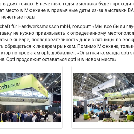
о в двух точках. В нечетные годы выставка будет проходить 
т место в Мюнхене в привычные даты из-за выставки BAU,
 нечетные годы.
chaft für Handwerksmessen mbH, говорит: «Мы все были гл
ставку не нужно привязывать к определенному местополож
аты в январе, последовательность дней с пятницы по воск
сть обращаться к лидерам рынкам. Помимо Мюнхена, тольк
ктор по проектам opti, добавляет: «Опытная команда opti з
. Opti продолжит оставаться opti и в новом месте».