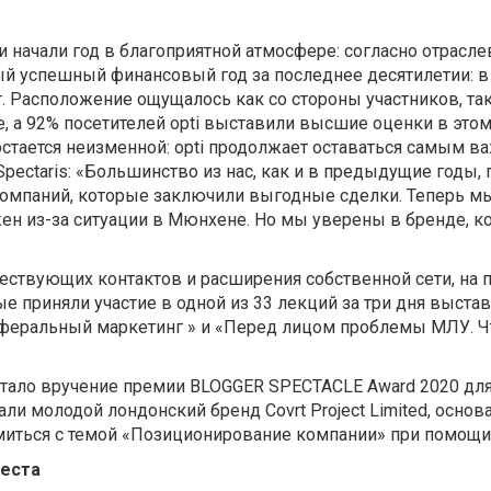
начали год в благоприятной атмосфере: согласно отраслев
 успешный финансовый год за последнее десятилетии: в 2
 Расположение ощущалось как со стороны участников, так 
, а 92% посетителей opti выставили высшие оценки в этом
стается неизменной: opti продолжает оставаться самым 
pectaris: «Большинство из нас, как и в предыдущие годы,
компаний, которые заключили выгодные сделки. Теперь м
ен из-за ситуации в Мюнхене. Но мы уверены в бренде, ком
твующих контактов и расширения собственной сети, на п
е приняли участие в одной из 33 лекций за три дня выстав
феральный маркетинг » и «Перед лицом проблемы МЛУ. Чт
тало вручение премии BLOGGER SPECTACLE Award 2020 для 
ли молодой лондонский бренд Covrt Project Limited, осно
иться с темой «Позиционирование компании» при помощи 
места