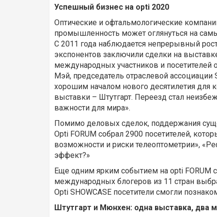
Успешный бизнес на opti 2020
Оптические и офтальмологические компании 
промышленность может оглянуться на самый
С 2011 года наблюдается непрерывный рост.
экспонентов заключили сделки на выставке
международных участников и посетителей о
Мэй, председатель отраслевой ассоциации S
хорошим началом нового десятилетия для 
выставки – Штутгарт. Переезд стал неизбеж
важности для мира».
Помимо деловых сделок, поддержания сущес
Opti FORUM собрал 2900 посетителей, которы
возможности и риски телеоптометрии», «Ре
эффект?»
Еще одним ярким событием на opti FORUM с
международных блогеров из 11 стран выбра
Opti SHOWCASE посетители смогли познаком
Штутгарт и Мюнхен: одна выставка, два 