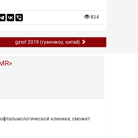
834
gziof 2019 (гуанчжоу, китай)
MR»
и офтальмологической клиники, сможет