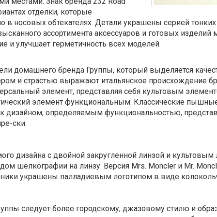
и местами. Знак бренда 232 Road
иантах отделки, которые
о в носовых обтекателях. Детали украшены серией тонки
ысканного ассортимента аксессуаров и готовых изделий ма
ие и улучшает герметичность всех моделей.
дели домашнего бренда Группы, который выделяется каче
тером и страстью выражают итальянское происхождение 
ерсальный элемент, представляя себя культовым элемент
стетический элемент функциональным. Классические пышны
ек дизайном, определяемым функциональностью, представ
ре-ски.
го дизайна с двойной закругленной линзой и культовым 
ом шелкографии на линзу. Версия Mrs. Moncler и Mr. Monc
шники украшены палладиевым логотипом в виде колоколь
руппы следует более городскому, джазовому стилю и обра