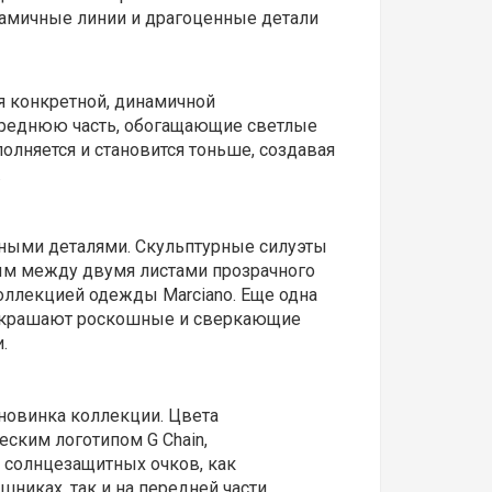
намичные линии и драгоценные детали
я конкретной, динамичной
ереднюю часть, обогащающие светлые
лняется и становится тоньше, создавая
.
нными деталями. Скульптурные силуэты
ым между двумя листами прозрачного
оллекцией одежды Marciano. Еще одна
 украшают роскошные и сверкающие
.
новинка коллекции. Цвета
ским логотипом G Chain,
 солнцезащитных очков, как
никах, так и на передней части,