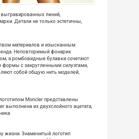
х выгравированных линий,
рки. Детали не только эстетичны,
ством материалов и изысканным
бренда. Неповторимый фонарик
ом, а ромбовидные булавки сочетают
е формы с закругленными силуэтами,
ляют собой общую нить моделей,
логотипом Moncler представлены
ler выполнена из двухслойного ацетата,
чика.
зу жизни. Знаменитый логотип