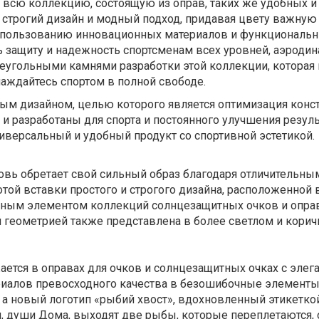
ет всю коллекцию, состоящую из оправ, таких же удобных и
 строгий дизайн и модный подход, придавая цвету важную
 использованию инновационных материалов и функциональн
защиту и надежность спортсменам всех уровней, аэродина
аеугольными камнями разработки этой коллекции, которая
лаждайтесь спортом в полной свободе.
м дизайном, целью которого является оптимизация конст
 и разработаны для спорта и постоянного улучшения результ
иверсальный и удобный продукт со спортивной эстетикой.
овь обретает свой сильный образ благодаря отличительны
той вставки простого и строгого дизайна, расположенной 
нным элементом коллекций солнцезащитных очков и опра
еометрией также представлена ​​в более светлом и корич
тся в оправах для очков и солнцезащитных очках с элег
ериалов превосходного качества в безошибочные элементы
 а новый логотип «рыбий хвост», вдохновленный этикеткой 
ря, души Дома, выходят две рыбы, которые переплетаются,