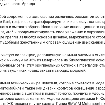
дуальность бренда.
бой современное воплощение различных элементов эстети
в Gant, графически трансформируется и используется как
ого и смелого образа. Использование инновационного пер
ала, чтобы продемонстрировать свое уважение к окружающ
ле преппи, являются основой дизайна, выражающего строг
т удобным женственным оправам ощущение изысканной л
и чистую коллекцию, дополненную новыми очками в стиле
как минимум на 35% из материалов на биологической осно
очному отпечатку оригинальных ботинок Timberland®, отм
ор на заушниках новых захватывающих моделей.
ными техническими решениями, которые сочетают в моде
автомобилей, такие как дизайн корпусов освещения, аэро
бинированы с ацетатом и имеют тонкую, прочную и удобн
которые солнцезащитные модели оснащены линзами Hi-Con
еть ЖК-экраны внутри салона. Линия BMW M Motorsport вд