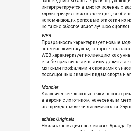
заповедником Oasi Zegna и окружающим
интерпретируется в многочисленных вар
характеризуют всю коллекцию, особенн
напоминающих репсовые этикетки из из
но также обеспечивает лучшее сцеплен
WEB
Прозрачность характеризует новые мо
эстетическим вкусом, которые с харак
WEB характеризует коллекцию как унив
в себе практичность и стиль, делая э
мягкими профилями и оправами с унис
посвященных зимним видам спорта и ап
Moncler
Классические лыжные очки неповторимо
в версии с логотипом, нанесенным метод
что придает модели динамичности. Зау
adidas Originals
Новая коллекция спортивного бренда Г