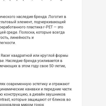
ческого наследия бренда. Логотип в
 культовый элемент, подчеркивающий
еработанного пластика r-PET — это
ей среде. Полоски, которые всегда
ость, линейность и
егкости.
 Racer квадратной или круглой формы
ве.
Наследие бренда усиливается в
ечающих в этом году свое 50-летие,
лях современную эстетику и отражают
динамические канавки и передние части.
ую конструкцию, а дизайн заушников
trast, которые защищают от бликов во
охновлена ​​миром гонок