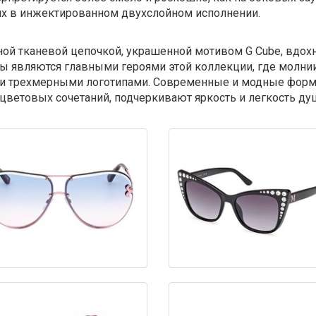
ях в инжектированном двухслойном исполнении.
етной тканевой цепочкой, украшенной мотивом G Cube, вд
ы являются главными героями этой коллекции, где молн
 и трехмерными логотипами. Современные и модные форм
цветовых сочетаний, подчеркивают яркость и легкость ду