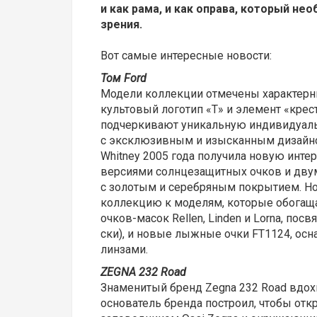
и как рама, и как оправа, который не
зрения.
Вот самые интересные новости:
Том
Ford
Модели коллекции отмечены характерн
культовый логотип «Т» и элемент «крес
подчеркивают уникальную индивидуаль
с эксклюзивным и изысканным дизайно
Whitney 2005 года получила новую инт
версиями солнцезащитных очков и дву
с золотым и серебряным покрытием. Н
коллекцию к моделям, которые обогаща
очков-масок Rellen, Linden и Lorna, пос
ски), и новые лыжные очки FT1124, о
линзами.
ZEGNA 232 Road
Знаменитый бренд Zegna 232 Road вдох
основатель бренда построил, чтобы о