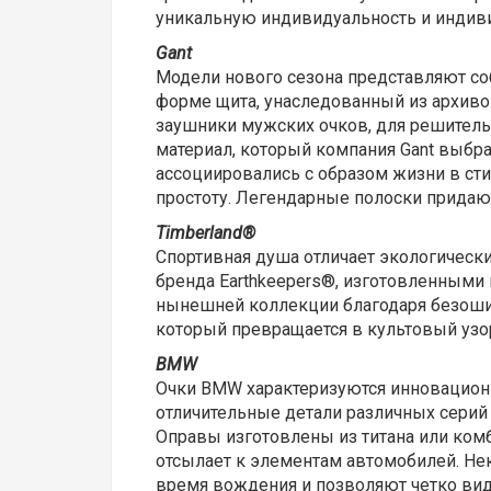
уникальную индивидуальность и индиви
Gant
Модели нового сезона представляют со
форме щита, унаследованный из архиво
заушники мужских очков, для решительн
материал, который компания Gant выбр
ассоциировались с образом жизни в сти
простоту.
Легендарные полоски придаю
Timberland®
Спортивная душа отличает экологическ
бренда Earthkeepers®, изготовленными 
нынешней коллекции благодаря безошиб
который превращается в культовый уз
BMW
Очки BMW характеризуются инновацион
отличительные детали различных серий 
Оправы изготовлены из титана или ком
отсылает к элементам автомобилей. Не
время вождения и позволяют четко вид