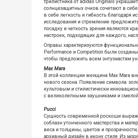
трилистника от
adidas Originals украша
солнцезащитных очков сочетают в себе
в себе легкость и гибкость благодаря
исследования и стремление предложить 
посадку и четкость зрения являются кр
настроек, подходящих для каждого, нас
Оправы характеризуются функциональны
Performance и Competition были созданы
чтобы предложить всем энтузиастам ун
Max Mara
В этой коллекции женщина Max Mara вн
нового сезона. Появление символа: золо
культовым и стилистически инновацио
с великолепными заушниками и смелой г
Pucci
Сущность современной роскоши выражае
соблазн утонченного мастерства и мат
веса и толщины, цветов и прозрачности,
архивный дизайн в икону стиля. Из мо