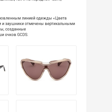
охновленным линией одежды «Цвета
ии и заушники отмечены вертикальными
ы, созданные
ши очков GCDS.