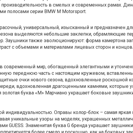
 и производительность в смелых и современных рамах. Ди
и полосами серии BMW M Motorsport.
красочный, универсальный, изысканный и предназначен дл
сезона выделяются небольшие заклепки, обрамляющие п
. Заушники также эволюционируют: форма камертона запо
раст с объемами и материалами лицевых сторон и концов
 в современный мир, обогащенный элегантными и утонче
нную переднюю часть с настоящим кружевом, вставленн
езащитные очки нового сезона, вдохновленные роскошной к
спереди, вдохновленная драгоценными камнями, которые
ая золотая буква «М» Марчиано украшает боковые заушники
й индивидуальностью. Оправы колор-блок – самая яркая 
авая уникальные узоры на моделях, украшенных металличе
ами GUESS.
Знаменитая буква G бренда украшает заушники
ерпретируется более смело и роскошно, как на боковых зауш