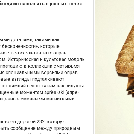
обходимо заполнить с разных точек
ыми деталями, такими как
т бесконечности», которые
ность этих элегантных оправ
м. Историческая и культовая модель
ерпретацию в коллекции с четырьмя
мя специальными версиями оправ
овые взгляды подталкивают
ют зимний сезон, таким как силуэты
вященные моментам аprès-ski (апре-
снащенные сменными магнитными
новлен дорогой 232, которую
ткрыть сообщение между природным