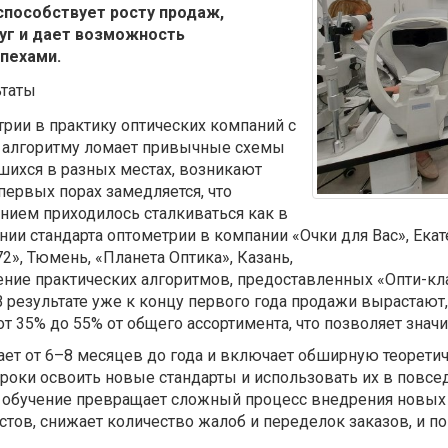
 способствует росту продаж,
уг и дает возможность
пехами.
ьтаты
трии в практику оптических компаний с
му алгоритму ломает привычные схемы
вшихся в разных местах, возникают
первых порах замедляется, что
нием приходилось сталкиваться как в
нии стандарта оптометрии в компании «Очки для Вас», Екат
2», Тюмень, «Планета Оптика», Казань,
рение практических алгоритмов, предоставленных «Опти-к
 результате уже к концу первого года продажи вырастают,
 35% до 55% от общего ассортимента, что позволяет значи
ает от 6–8 месяцев до года и включает обширную теорети
сроки освоить новые стандарты и использовать их в повсе
 обучение превращает сложный процесс внедрения новых 
тов, снижает количество жалоб и переделок заказов, и по