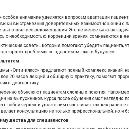
с» особое внимание уделяется вопросам адаптации пациен
авыки выстраивания доверительных взаимоотношений с па
ле выполнил все рекомендации. Это не менее важная задач
ь с необходимостью коррекции зрения, сомневаются в ее
актические советы, которые помогают убедить пациента, ч
редотвратит проблемы со здоровьем глаз в будущем.
ультатам
ы «Опти-класс» предлагают полный комплекс знаний, нач
лее 20 часов лекций и обширную практику, помогает прор
няют диагностику.
веренно объясняют пациентам сложные понятия. Например,
ин из выпускников курса после обучения смог наглядно по
 с собой чертеж и ушла с ним счастливая, так как раньше е
 делает консультацию не только профессиональной, но и бо
имущества для специалистов