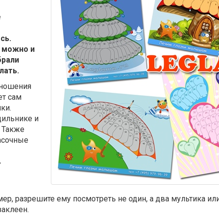
е
сь.
 можно и
брали
лать.
 ношения
ет сам
ки.
дильнике и
 Также
асочные
в
р, разрешите ему посмотреть не один, а два мультика или
заклеен.