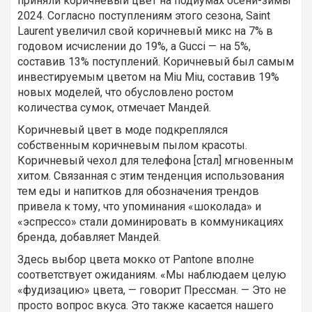
приняли коричневый цвет на подиумах осени-зимы
2024. Согласно поступлениям этого сезона, Saint
Laurent увеличил свой коричневый микс на 7% в
годовом исчислении до 19%, а Gucci — на 5%,
составив 13% поступлений. Коричневый был самым
инвестируемым цветом на Miu Miu, составив 19%
новых моделей, что обусловлено ростом
количества сумок, отмечает Мандей.
Коричневый цвет в моде подкреплялся
собственным коричневым пылом красоты.
Коричневый чехол для телефона [стал] мгновенным
хитом. Связанная с этим тенденция использования
тем еды и напитков для обозначения трендов
привела к тому, что упоминания «шоколада» и
«эспрессо» стали доминировать в коммуникациях
бренда, добавляет Мандей.
Здесь выбор цвета мокко от Pantone вполне
соответствует ожиданиям. «Мы наблюдаем целую
«фудизацию» цвета, — говорит Прессман. — Это не
просто вопрос вкуса. Это также касается нашего