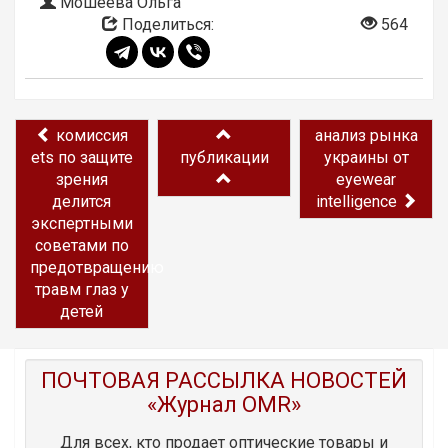
Мошеева Ольга
Поделиться:
564
комиссия
анализ рынка
ets по защите
публикации
украины от
зрения
eyewear
делится
intelligence
экспертными
советами по
предотвращению
травм глаз у
детей
ПОЧТОВАЯ РАССЫЛКА НОВОСТЕЙ
«Журнал OMR»
Для всех, кто продает оптические товары и