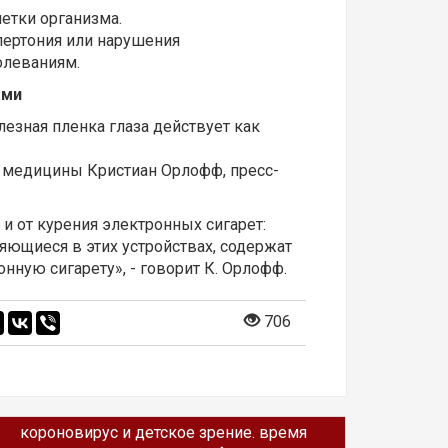
етки организма.
ипертония или нарушения
олеваниям.
ами
лезная пленка глаза действует как
р медицины Кристиан Орлофф, пресс-
и от курения электронных сигарет:
яющиеся в этих устройствах, содержат
нную сигарету», - говорит К. Орлофф.
706
короновирус и детское зрение. время