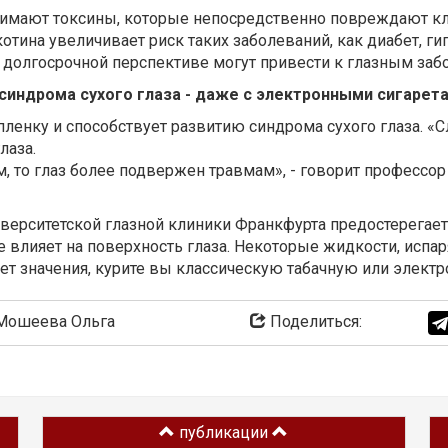
нимают токсины, которые непосредственно повреждают кл
отина увеличивает риск таких заболеваний, как диабет, г
 долгосрочной перспективе могут привести к глазным заб
синдрома сухого глаза - даже с электронными сигарет
ленку и способствует развитию синдрома сухого глаза. «С
лаза.
м, то глаз более подвержен травмам», - говорит профессо
иверситетской глазной клиники Франкфурта предостерегает 
е влияет на поверхность глаза. Некоторые жидкости, испар
ет значения, курите вы классическую табачную или электро
ошеева Ольга
Поделиться:
публикации