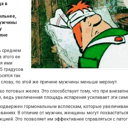
ца в
ильнее,
Мужчины
у
олне
в среднем
а этого ее
я ими
,5 градусов
сятся так
К слову, по этой же причине мужчины меньше мерзнут.
о потовых желез. Это способствует тому, что при внезап
е, ведь увеличенная площадь испарения усиливает эти сим
 подвержен гормональным всплескам, которые увеличиваю
ваниях. В отличие от мужчин, женщины могут похвастатьс
цией. Это позволяет им эффективнее справляться с пато