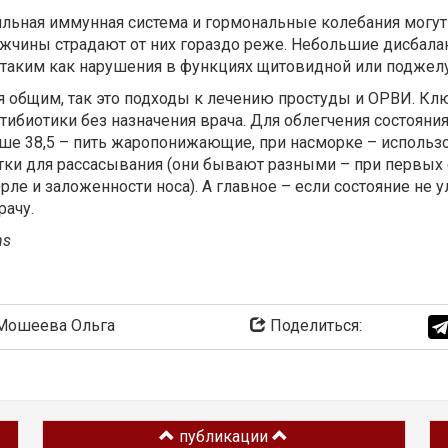
сильная иммунная система и гормональные колебания могут
ужчины страдают от них гораздо реже. Небольшие дисбала
таким как нарушения в функциях щитовидной или поджел
ся общим, так это подходы к лечению простуды и ОРВИ. Кл
тибиотики без назначения врача. Для облегчения состоян
ыше 38,5 – пить жаропонижающие, при насморке – использ
етки для рассасывания (они бывают разными – при первых
горле и заложенности носа). А главное – если состояние не
рачу.
ns
ошеева Ольга
Поделиться:
публикации