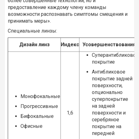
более совершенные технологии, но и
предоставление каждому члену команды
возможности распознавать симптомы смещения и
принимать меры».
Специальные линзы:
Дизайн линз
Индекс
Усовершенствования
Суперантибликовое
покрытие
Антибликовое
покрытие задней
поверхности,
опционально
Монофокальные
суперпокрытие
на задней
Прогрессивные
1,6
поверхности и
Бифокальные
серебряное
Офисные
покрытие на
передней