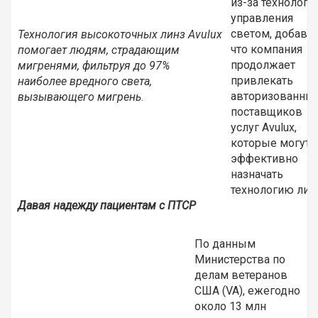
из-за технологи
управления
светом, добавив
Технология высокоточных линз Avulux
что компания
помогает людям, страдающим
продолжает
мигренями, фильтруя до 97%
привлекать
наиболее вредного света,
авторизованны
вызывающего мигрень
.
поставщиков
услуг Avulux,
которые могут
эффективно
назначать
технологию линз
Давая надежду пациентам с ПТСР
По данным
Министерства по
делам ветеранов
США (VA), ежегодно
около 13 млн