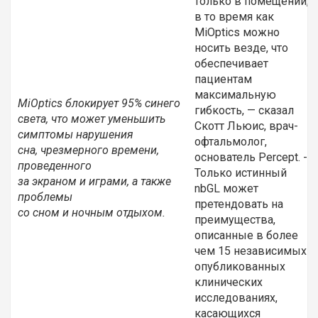
только в помещении,
в то время как
MiOptics можно
носить везде, что
обеспечивает
пациентам
максимальную
MiOptics блокирует 95% синего
гибкость, — сказал
света, что может уменьшить
Скотт Льюис, врач-
симптомы нарушения
офтальмолог,
сна, чрезмерного времени,
основатель Percept. -
проведенного
Только истинный
за экраном и играми, а также
nbGL может
проблемы
претендовать на
со сном и ночным отдыхом.
преимущества,
описанные в более
чем 15 независимых
опубликованных
клинических
исследованиях,
касающихся