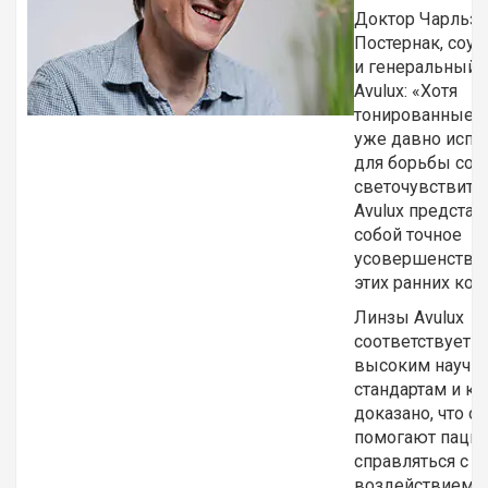
Доктор Чарльз
Постернак, соу
и генеральный 
Avulux: «Хотя
тонированные 
уже давно испо
для борьбы со
светочувствите
Avulux представ
собой точное
усовершенство
этих ранних кон
Линзы Avulux
соответствует 
высоким научн
стандартам и к
доказано, что о
помогают паци
справляться с
воздействием с