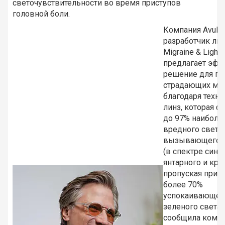
светочувствительности во время приступов
головной боли.
Компания Avulux
разработчик лин
Migraine & Light S
предлагает эфф
решение для па
страдающих ми
благодаря техно
линз, которая ф
до 97% наиболе
вредного света,
вызывающего 
(в спектре синег
янтарного и крас
пропуская при 
более 70%
успокаивающег
зеленого света,
сообщила компа