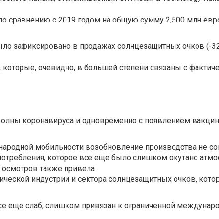
о сравнению с 2019 годом на общую сумму 2,500 млн евро
ыло зафиксировано в продажах солнцезащитных очков (-3
, которые, очевидно, в большей степени связаны с факти
й волны коронавируса и одновременно с появлением вакци
народной мобильности возобновление производства не со
потребления, которое все еще было слишком окутано атмо
х осмотров также привела
ической индустрии и сектора солнцезащитных очков, кото
все еще слаб, слишком привязан к ограниченной междунар