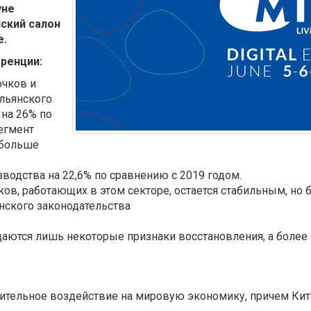
уне
ский салон
е.
ренции:
очков и
альянского
 на 26% по
егмент
 больше
водства на 22,6% по сравнению с 2019 годом.
ов, работающих в этом секторе, остается стабильным, но 
нского законодательства
даются лишь некоторые признаки восстановления, а боле
чительное воздействие на мировую экономику, причем Кит