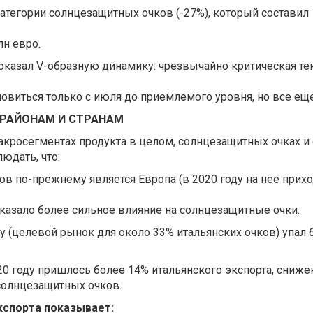
тегории солнцезащитных очков (-27%), который составил 1
лн евро.
казал V-образную динамику: чрезвычайно критическая тенд
новиться только с июля до приемлемого уровня, но все еще
 РАЙОНАМ И СТРАНАМ
кросегментах продукта в целом, солнцезащитных очках и 
юдать, что:
в по-прежнему является Европа (в 2020 году на нее приход
 оказало более сильное влияние на солнцезащитные очки.
ку (целевой рынок для около 33% итальянских очков) упал 
20 году пришлось более 14% итальянского экспорта, сниже
солнцезащитных очков.
кспорта показывает: