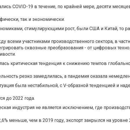
лись COVID-19 в течение, по крайней мере, десяти месяцев
ически, так и экономически.
ономиками, стимулирующими рост, были США и Китай, то р
ду всеми участниками производственного сектора, в част
егрировать сквозные преобразования - от цифровых техно
ивости.
лась критическая тенденция к снижению темпов глобальног
ельность резко замедлилась, а пандемия оказала немедлен
туация была нестабильной, с V-образной тенденцией и над
ся до 2022 года.
ская индустрия не является исключением, где производство
22,6% меньше, чем в 2019 году, экспорт закрылся на уровне