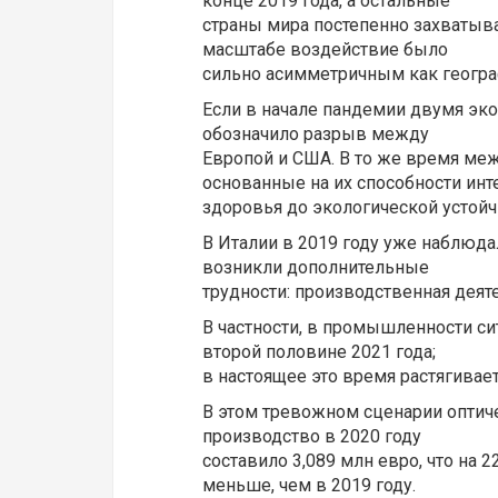
конце 2019 года, а остальные
страны мира постепенно захватыва
масштабе воздействие было
сильно асимметричным как географ
Если в начале пандемии двумя эк
обозначило разрыв между
Европой и США. В то же время меж
основанные на их способности инт
здоровья до экологической устойч
В Италии в 2019 году уже наблюда
возникли дополнительные
трудности: производственная деят
В частности, в промышленности си
второй половине 2021 года;
в настоящее это время растягивает
В этом тревожном сценарии оптиче
производство в 2020 году
составило 3,089 млн евро, что на 
меньше, чем в 2019 году.