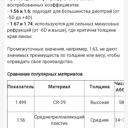
востребованных коэффициентах:
-
1.56 и 1.6:
подходят для большинства диоптрий (от
-5D до +4D).
-
1.67 и 1.74:
используются для сильных минусовых
рефракций (от -6D и выше), где критична толщина
края линзы.
Промежуточные значения, например, 1.63, не дают
значимых преимуществ по толщине или весу, чтобы
оправдать свое производство.
Сравнение популярных материалов
Числ
Показатель
Материал
Толщина
Аббе
1.499
CR-39
Высокая
58
Среднепреломляющий
1.56
Средняя
34–38
пластик