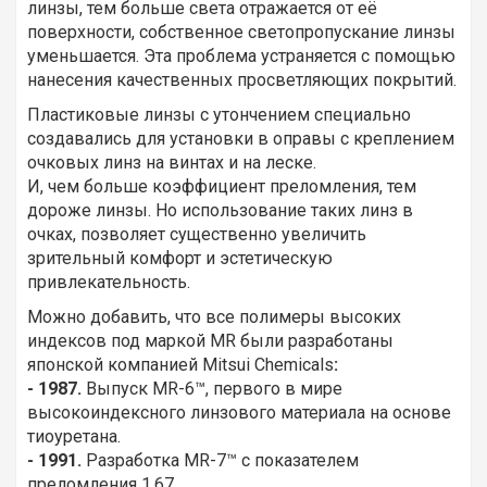
линзы, тем больше света отражается от её
поверхности, собственное светопропускание линзы
уменьшается. Эта проблема устраняется с помощью
нанесения качественных просветляющих покрытий.
Пластиковые линзы с утончением специально
создавались для установки в оправы с креплением
очковых линз на винтах и на леске.
И, чем больше коэффициент преломления, тем
дороже линзы. Но использование таких линз в
очках, позволяет существенно увеличить
зрительный комфорт и эстетическую
привлекательность.
Можно добавить, что все полимеры высоких
индексов под маркой MR были разработаны
японской компанией Mitsui Chemicals
:
- 1987.
Выпуск MR-6™, первого в мире
высокоиндексного линзового материала на основе
тиоуретана.
- 1991.
Разработка MR-7™ с показателем
преломления 1.67.