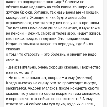
какое-то подходящее платьице? Совсем не
обязательно надевать на себя какие-то широкие
жуткие брюки, ботинки, так называем ые «Прощай,
молодость!». Женщины как будто сами себя
ограничивают, считая, что у них все уже в прошлом.
Так вот моя мама сама ушла на пенсию, и муж тоже
на пенсии – лежит, смотрит телевизор, чешет живот,
пьет пиво, поедает галушки. Это неправильно.
Недавно слышала какую-то передачу, где было
сказано
о том, что старость – это болезнь, а значит ее надо
лечить.
- Действительно, очень хорошо сказано. Творчество
вам помогает?
- Не оно мне помогает, скорее – я ему (
смеется
).
Когда выхожу на сцену, что-то происходит внутри,
зажигается. Андрей Малахов после концерта как-то
сказал, что у меня на сцене искры из глаз сыпались,
и спросил, чего ж сейчас не сыплются-то? А ему
ответила: «А сейчас мы суп едим, куда их сыпать,