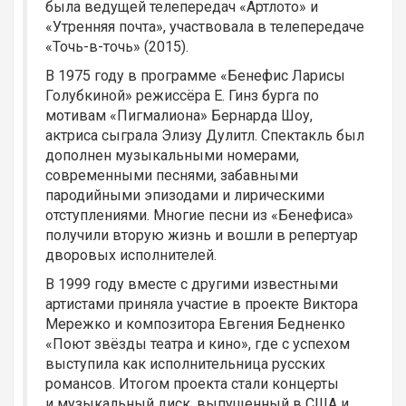
была ведущей телепередач «Артлото» и
«Утренняя почта», участвовала в телепередаче
«Точь-в-точь» (2015).
В 1975 году в программе «Бенефис Ларисы
Голубкиной» режиссёра Е. Гинз бурга по
мотивам «Пигмалиона» Бернарда Шоу,
актриса сыграла Элизу Дулитл. Спектакль был
дополнен музыкальными номерами,
современными песнями, забавными
пародийными эпизодами и лирическими
отступлениями. Многие песни из «Бенефиса»
получили вторую жизнь и вошли в репертуар
дворовых исполнителей.
В 1999 году вместе с другими известными
артистами приняла участие в проекте Виктора
Мережко и композитора Евгения Бедненко
«Поют звёзды театра и кино», где с успехом
выступила как исполнительница русских
романсов. Итогом проекта стали концерты
и музыкальный диск, выпущенный в США и