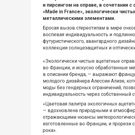
и пирсингом на оправе, в сочетании 
«Made in France», экологически чист
металлическими элементами.
Бросая вызов стереотипам в мире очко
воспевая индивидуальность и подлиннос
футуристического, авангардного дизайн
коллекции солнцезащитных и оптических 
«Экологически чистые ацетатные опра
во Франции, и искусно обработанные м
в описании бренда, — выражают францу
молодого дизайнера Алессии Ализе, ко
моды без гендерных ограничений, поз
индивидуальность через собственный с
«Цветовая палитра экологичных ацетатн
— вдохновлена ​​природными и атмосфе
отражающими нюансы метеорологическ
изготовленные во Франции, и прорези 
рока».