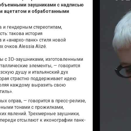
с объемными заушниками с надписью
ым ацетатом и обработанными
в и гендерным стереотипам,
ть: такова история
а и «анархо-панк» стиля новой
очков Alessia Alizé.
вы с 3D-заушниками, изготовленными
еталлические элементы, — говорится
зскую душу и итальянский дух
торая страстно поддерживает идею
воляя каждому выразить свою
тиль».
ых оправ, — говорится в пресс-релизе,
рными тонами с прожилками,
их явлений. Трехмерные заушники,
спереди отсылают к иконографии панк-