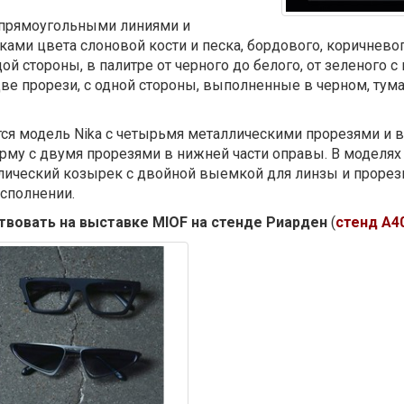
 прямоугольными линиями и
ами цвета слоновой кости и песка, бордового, коричневог
й стороны, в палитре от черного до белого, от зеленого с
ве прорези, с одной стороны, выполненные в черном, тум
я модель Nika с четырьмя металлическими прорезями и в
рму с двумя прорезями в нижней части оправы. В моделях 
лический козырек с двойной выемкой для линзы и прорез
сполнении.
ствовать на выставке MIOF на стенде Риарден
(
стенд А4