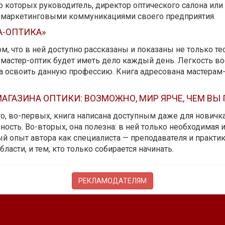
ю которых руководитель, директор оптического салона ил
ь маркетинговыми коммуникациями своего предприятия.
А-ОПТИКА»
м, что в ней доступно рассказаны и показаны не только те
мастер-оптик будет иметь дело каждый день. Легкость вос
да освоить данную профессию. Книга адресована мастерам
АГАЗИНА ОПТИКИ: ВОЗМОЖНО, МИР ЯРЧЕ, ЧЕМ ВЫ
 то, во-первых, книга написана доступным даже для новичк
ость. Во-вторых, она полезна: в ней только необходимая 
й опыт автора как специалиста — преподавателя и практика.
бласти, и тем, кто только собирается начинать.
РЕКЛАМОДАТЕЛЯМ