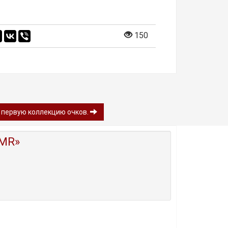
150
ю первую коллекцию очков.
MR»