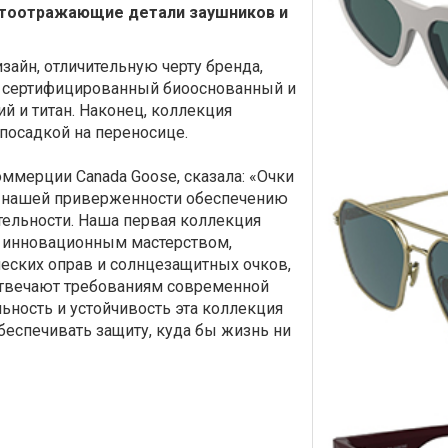
етоотражающие детали заушников и
айн, отличительную черту бренда,
к сертифицированный биооснованный и
й и титан. Наконец, коллекция
 посадкой на переносице.
оммерции Canada Goose, сказала: «Очки
 нашей приверженности обеспечению
тельности. Наша первая коллекция
с инновационным мастерством,
еских оправ и солнцезащитных очков,
отвечают требованиям современной
льность и устойчивость эта коллекция
обеспечивать защиту, куда бы жизнь ни