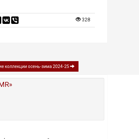
328
ние коллекции осень-зима 2024-25
MR»