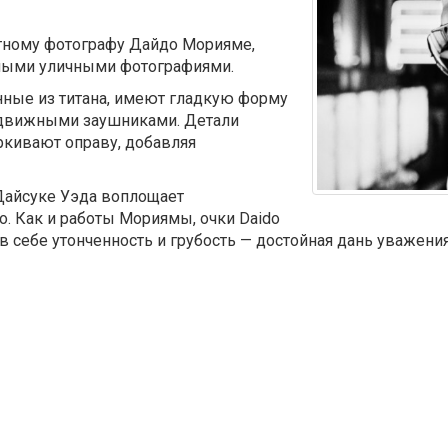
стному фотографу Дайдо Морияме,
лыми уличными фотографиями.
нные из титана, имеют гладкую форму
ыдвижными заушниками. Детали
ркивают оправу, добавляя
Дайсуке Уэда воплощает
. Как и работы Мориямы, очки Daido
 себе утонченность и грубость — достойная дань уважения 