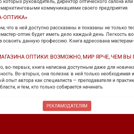
ю которых руководитель, директор оптического салона ил
ь маркетинговыми коммуникациями своего предприятия.
А-ОПТИКА»
м, что в ней доступно рассказаны и показаны не только те
мастер-оптик будет иметь дело каждый день. Легкость вос
да освоить данную профессию. Книга адресована мастерам
АГАЗИНА ОПТИКИ: ВОЗМОЖНО, МИР ЯРЧЕ, ЧЕМ ВЫ
 то, во-первых, книга написана доступным даже для новичк
ость. Во-вторых, она полезна: в ней только необходимая 
й опыт автора как специалиста — преподавателя и практика.
бласти, и тем, кто только собирается начинать.
РЕКЛАМОДАТЕЛЯМ