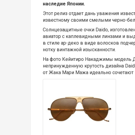
наследие Японии.
Этот релиз отдает дань уважения изве
известному своими смелыми черно-бе
Солнцезащитные очки Daido, изготовле
авиатор с каплевидными линзами и в
в стиле ар-деко в виде волосков подче
нотку винтажной изысканности.
На фото Кейитиро Накаджимы модель 
непринужденную крутость дизайна Daido
от Жака Мари Мажа идеально сочетают в