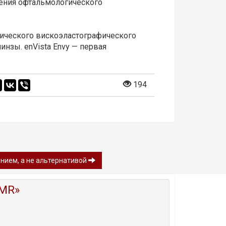
ения офтальмологического
гического вискоэластографического
инзы. enVista Envy — первая
194
ением, а не альтернативой
MR»