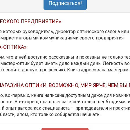
Подписаться!
ЧЕСКОГО ПРЕДПРИЯТИЯ»
ю которых руководитель, директор оптического салона ил
ь маркетинговыми коммуникациями своего предприятия.
А-ОПТИКА»
м, что в ней доступно рассказаны и показаны не только те
мастер-оптик будет иметь дело каждый день. Легкость вос
да освоить данную профессию. Книга адресована мастерам
АГАЗИНА ОПТИКИ: ВОЗМОЖНО, МИР ЯРЧЕ, ЧЕМ ВЫ
 то, во-первых, книга написана доступным даже для новичк
ость. Во-вторых, она полезна: в ней только необходимая 
й опыт автора как специалиста — преподавателя и практика.
бласти, и тем, кто только собирается начинать.