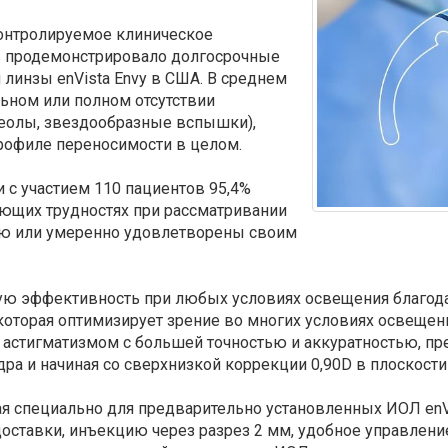
онтролируемое клиническое
в продемонстрировало долгосрочные
линзы enVista Envy в США. В среднем
ьном или полном отсутствии
реолы, звездообразные вспышки),
рофиле переносимости в целом.
 с участием 110 пациентов 95,4%
ющих трудностях при рассматривании
ью или умеренно удовлетворены своим
кую эффективность при любых условиях освещения благод
, которая оптимизирует зрение во многих условиях освещен
 астигматизмом с большей точностью и аккуратностью, пр
ра и начиная со сверхнизкой коррекции 0,90D в плоскост
ная специально для предварительно установленных ИОЛ enV
доставки, инъекцию через разрез 2 мм, удобное управлени