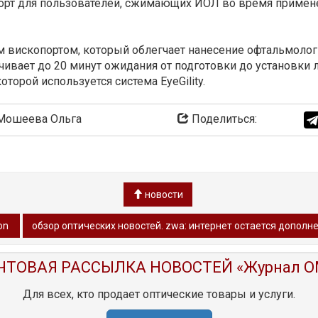
рт для пользователей, сжимающих ИОЛ во время примен
ым вископортом, который облегчает нанесение офтальмоло
ивает до 20 минут ожидания от подготовки до установки л
оторой используется система EyeGility.
ошеева Ольга
Поделиться:
новости
gon
обзор oптических новостей. zwa: интернет остается дополн
ЧТОВАЯ РАССЫЛКА НОВОСТЕЙ «Журнал O
Для всех, кто продает оптические товары и услуги.