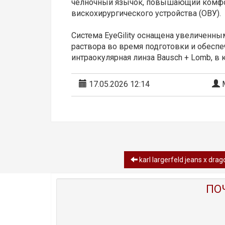
челночный язычок, повышающий комфо
вискохирургического устройства (ОВУ).
Система EyeGility оснащена увеличенн
раствора во время подготовки и обеспеч
интраокулярная линза Bausch + Lomb, в к
17.05.2026 12:14
М
karl largerfeld jeans х dra
ПО