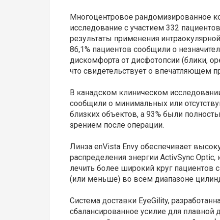
Многоцентровое рандомизированное к
исследование с участием 332 пациенто
результаты применения интраокулярной 
86,1% пациентов сообщили о незначител
дискомфорта от дисфотопсии (блики, о
что свидетельствует о впечатляющем п
В канадском клиническом исследовании
сообщили о минимальных или отсутству
близких объектов, а 93% были полност
зрением после операции.
Линза enVista Envy обеспечивает высо
распределения энергии ActivSync Optic
лечить более широкий круг пациентов с
(или меньше) во всем диапазоне цилинд
Система доставки EyeGility, разработан
сбалансированное усилие для плавной 