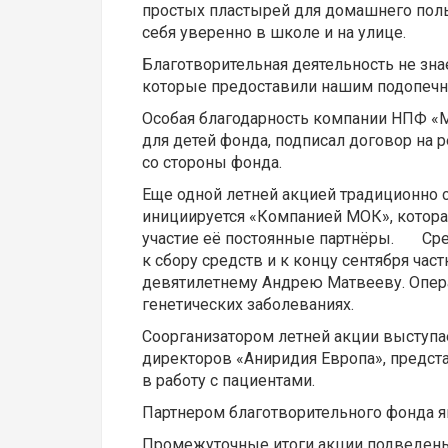
простых пластырей для домашнего пол
себя уверенно в школе и на улице.
Благотворительная деятельность не знае
которые предоставили нашим подопечн
Особая благодарность компании НПФ «М
для детей фонда, подписал договор на 
со стороны фонда.
Еще одной летней акцией традиционно с
инициируется «Компанией МОК», которая
участие её постоянные партнёры. Сре
к сбору средств и к концу сентября ча
девятилетнему Андрею Матвееву. Опера
генетических заболеваниях.
Соорганизатором летней акции выступает
директоров «Аниридия Европа», предст
в работу с пациентами.
Партнером благотворительного фонда я
Промежуточные итоги акции подведены 1