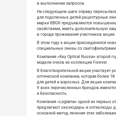
в выполнении запросов.
На следующем шаге оправу пересылали 
для подопечных детей рецептурные лин
марки BBGR предъявляются повышенные
свойствами, иметь дополнительную защ
в города проживания участников акции.
В этом году к акции присоединился нов
специальные линзы со светофильтрами и
Компания «Key Optical Russia» второй 
модели очков из коллекции Forever.
В благотворительной акции участвует 
оптической компании, которая более 1
для детей и взрослых. Для акции компани
У всех перечисленных брендов имеютс
и безопасность.
Компания «Leglama» одной из первых о
предлагают окклюдеры и оптиклюды для
основной метод лечения этих заболева