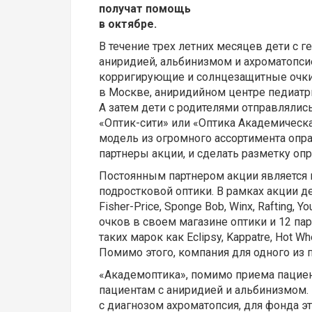
получат помощь
в октябре.
В течение трех летних месяцев дети с 
аниридией, альбинизмом и ахроматопси
корригирующие и солнцезащитные очки
в Москве, аниридийном центре педиатр
А затем дети с родителями отправлялис
«Оптик-сити» или «Оптика Академическ
модель из огромного ассортимента опра
партнеры акции, и сделать разметку оп
Постоянным партнером акции является к
подростковой оптики. В рамках акции де
Fisher-Price, Sponge Bob, Winx, Raftin
очков в своем магазине оптики и 12 па
таких марок как Eclipsy, Kappatre, Hot Whee
Помимо этого, компания для одного из
«Академоптика», помимо приема пациент
пациентам с аниридией и альбинизмом.
с диагнозом ахроматопсия, для фонда э