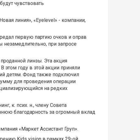
будут чувствовать
овая линия», «Eyelevel» - компании,
ередал первую партию очков и оправ
ы незамедлительно, при запросе
 проданной линзы. Эта акция
В этом году в этой акции приняли
ий детям. Фонд также подключил
 сумму для проведения операции
ециализирующийся на редких
, к. псих. н., члену Совета
еннюю благодарность за огромный вклад
мпания «Маркет Ассистант Груп».
ению Kids vision в рамках 29-ой