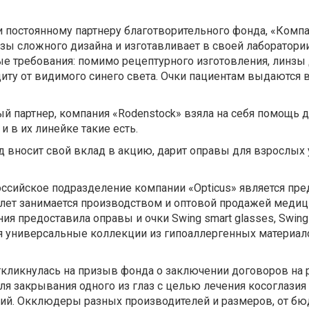
постоянному партнеру благотворительного фонда, «Компа
зы сложного дизайна и изготавливает в своей лаборатори
 требования: помимо рецептурного изготовления, линз
иту от видимого синего света. Очки пациентам выдаются 
ый партнер, компания «Rodenstock» взяла на себя помощь
 в их линейке такие есть.
год вносит свой вклад в акцию, дарит оправы для взрослых
российское подразделение компании «Opticus» является п
8 лет занимается производством и оптовой продажей меди
я предоставила оправы и очки Swing smart glasses, Swing k
я универсальные коллекции из гипоаллергенных материа
ткликнулась на призыв фонда о заключении договоров на р
 закрывания одного из глаз с целью лечения косоглазия 
ний. Окклюдеры разных производителей и размеров, от бю