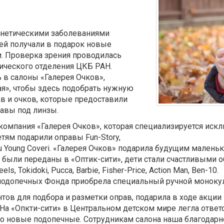
генетическими заболеваниями
ей получали в подарок новые
. Проверка зрения проводилась
ического отделения ЦКБ РАН.
ь в салоны «Галерея Очков»,
ая», чтобы здесь подобрать нужную
в и очков, которые предоставили
равы под линзы.
омпания «Галерея Очков», которая специализируется искл
тям подарили оправы Fun-Story,
g, You Young Coveri. «Галерея Очков» подарила будущим мал
р были переданы в «Оптик-сити», дети стали счастливыми
ls, Tokidoki, Pucca, Barbie, Fisher-Price, Action Man, Ben-10.
 подопечных Фонда приобрела специальный ручной моноку
ов для подбора и разметки оправ, подарила в ходе акции
 На «Опкти-сити» в Центральном детском мире легла отве
то новые подопечные. Сотрудникам салона наша благодарно