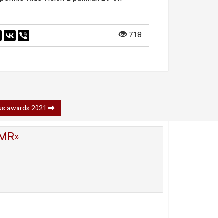
718
us awards 2021
MR»