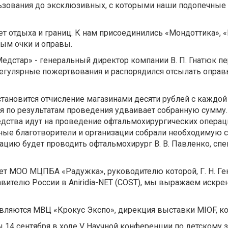
ьзования до эксклюзивных, с которыми наши подопечные 
т отдыха и границ. К нам присоединились «Мондоттика», «Н
ым очки и оправы.
едстар» - генеральный директор компании В. П. Гнатюк п
регулярные пожертвования и распорядился отсылать оправ
тановится отчисление магазинами десяти рублей с каждой
 по результатам проведения удваивает собранную сумму. 
дства идут на проведение офтальмохирургических операц
стные благотворители и организации собрали необходимую
цию будет проводить офтальмохирург В. В. Павленко, сп
 МОО МЦПБА «Радужка», руководителю которой, Г. Н. Генинг
авителю России в Aniridia-NET (COST), мы выражаем искр
вляются МВЦ «Крокус Экспо», дирекция выставки MIOF, ко
4 сентября в ходе V Научной конференции по детскому зр