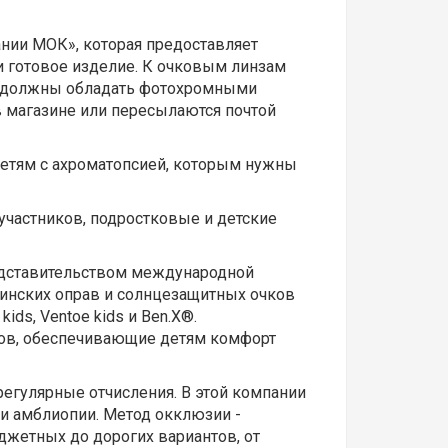
нии МОК», которая предоставляет
и готовое изделие. К очковым линзам
ы должны обладать фотохромными
в магазине или пересылаются почтой
 детям с ахроматопсией, которым нужны
 участников, подростковые и детские
редставительством международной
цинских оправ и солнцезащитных очков
ids, Ventoe kids и Ben.X®.
лов, обеспечивающие детям комфорт
егулярные отчисления. В этой компании
и амблиопии. Метод окклюзии -
джетных до дорогих вариантов, от