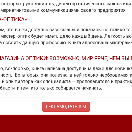
ю которых руководитель, директор оптического салона ил
ь маркетинговыми коммуникациями своего предприятия.
А-ОПТИКА»
м, что в ней доступно рассказаны и показаны не только те
мастер-оптик будет иметь дело каждый день. Легкость вос
да освоить данную профессию. Книга адресована мастерам
АГАЗИНА ОПТИКИ: ВОЗМОЖНО, МИР ЯРЧЕ, ЧЕМ ВЫ
 то, во-первых, книга написана доступным даже для новичк
ость. Во-вторых, она полезна: в ней только необходимая 
й опыт автора как специалиста — преподавателя и практика.
бласти, и тем, кто только собирается начинать.
РЕКЛАМОДАТЕЛЯМ