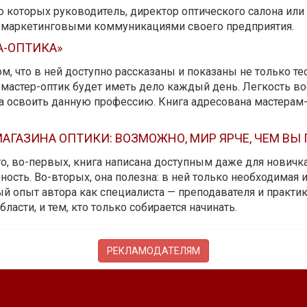
ю которых руководитель, директор оптического салона ил
ь маркетинговыми коммуникациями своего предприятия.
А-ОПТИКА»
м, что в ней доступно рассказаны и показаны не только те
мастер-оптик будет иметь дело каждый день. Легкость вос
да освоить данную профессию. Книга адресована мастерам
АГАЗИНА ОПТИКИ: ВОЗМОЖНО, МИР ЯРЧЕ, ЧЕМ ВЫ
 то, во-первых, книга написана доступным даже для новичк
ость. Во-вторых, она полезна: в ней только необходимая 
й опыт автора как специалиста — преподавателя и практика.
бласти, и тем, кто только собирается начинать.
РЕКЛАМОДАТЕЛЯМ