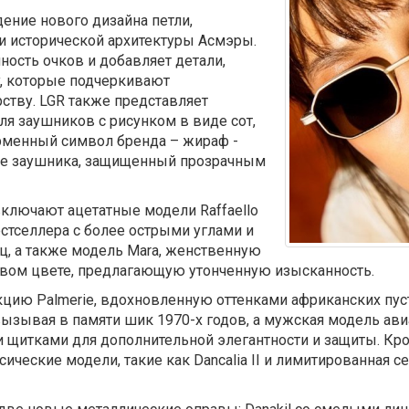
ение нового дизайна петли,
и исторической архитектуры Асмэры.
ость очков и добавляет детали,
y, которые подчеркивают
ству. LGR также представляет
я заушников с рисунком в виде сот,
рменный символ бренда – жираф -
не заушника, защищенный прозрачным
ключают ацетатные модели Raffaello
естселлера с более острыми углами и
, а также модель Mara, женственную
овом цвете, предлагающую утонченную изысканность.
цию Palmerie, вдохновленную оттенками африканских пу
вызывая в памяти шик 1970-х годов, а мужская модель авиа
итками для дополнительной элегантности и защиты. Кро
еские модели, такие как Dancalia II и лимитированная сери