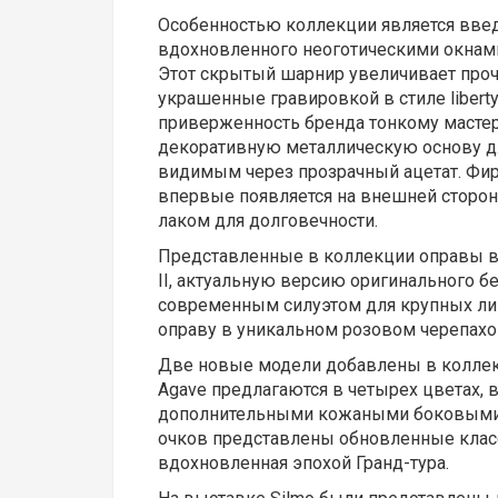
Особенностью коллекции является введ
вдохновленного неоготическими окнам
Этот скрытый шарнир увеличивает прочн
украшенные гравировкой в стиле libert
приверженность бренда тонкому мастер
декоративную металлическую основу дл
видимым через прозрачный ацетат. Фи
впервые появляется на внешней сторо
лаком для долговечности.
Представленные в коллекции оправы в
II, актуальную версию оригинального б
современным силуэтом для крупных лиц
оправу в уникальном розовом черепах
Две новые модели добавлены в коллек
Agave предлагаются в четырех цветах, 
дополнительными кожаными боковыми щ
очков представлены обновленные классич
вдохновленная эпохой Гранд-тура.