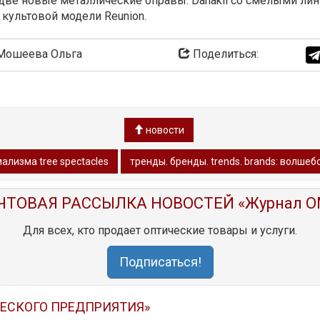
 две новые металлические оправы: Danakil со смелыми л
 культовой модели Reunion.
ошеева Ольга
Поделиться:
новости
ализма tree spectacles
тренды. бренды. trends. brands: волшеб
ЧТОВАЯ РАССЫЛКА НОВОСТЕЙ «Журнал O
Для всех, кто продает оптические товары и услуги.
Подписаться!
ЧЕСКОГО ПРЕДПРИЯТИЯ»