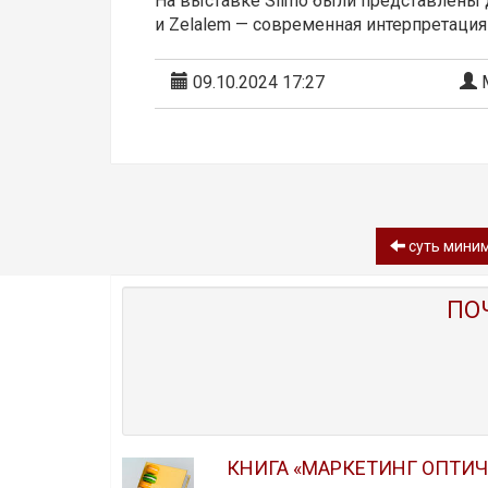
На выставке Silmo были представлены
и Zelalem — современная интерпретация
09.10.2024 17:27
М
суть миним
ПО
КНИГА «МАРКЕТИНГ ОПТИ