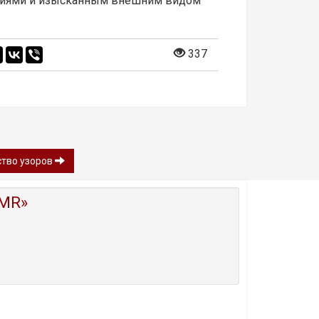
иниями и изысканным внешним видом
337
ство узоров
MR»