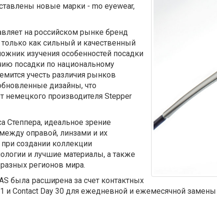
тавлены новые марки - mo eyewear,
тавляет на российском рынке бренд
 только как сильный и качественный
ложник изучения особенностей посадки
ичию посадки по национальному
емится учесть различия рынков
 обновленные дизайны, что
т немецкого производителя Stepper
а Степпера, идеальное зрение
между оправой, линзами и их
 при создании коллекции
ологии и лучшие материалы, а также
 разных регионов мира.
AS была расширена за счет контактных
y 1 и Contact Day 30 для ежедневной и ежемесячной замены