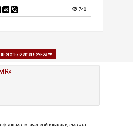
740
одноготную smart-очков
MR»
и офтальмологической клиники, сможет