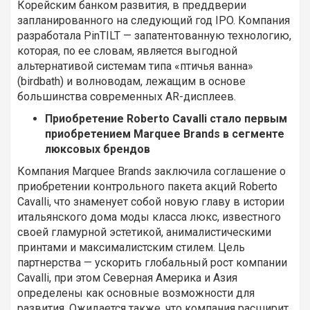
Корейским банком развития, в преддверии
запланированного на следующий год IPO. Компания
разработала PinTILT — запатентованную технологию,
которая, по ее словам, является выгодной
альтернативой системам типа «птичья ванна»
(birdbath) и волноводам, лежащим в основе
большинства современных AR-дисплеев.
Приобретение Roberto Cavalli стало первым
приобретением Marquee Brands в сегменте
люксовых брендов
Компания Marquee Brands заключила соглашение о
приобретении контрольного пакета акций Roberto
Cavalli, что знаменует собой новую главу в истории
итальянского дома моды класса люкс, известного
своей гламурной эстетикой, анималистическими
принтами и максималистским стилем. Цель
партнерства — ускорить глобальный рост компании
Cavalli, при этом Северная Америка и Азия
определены как основные возможности для
развития. Ожидается также, что компания расширит