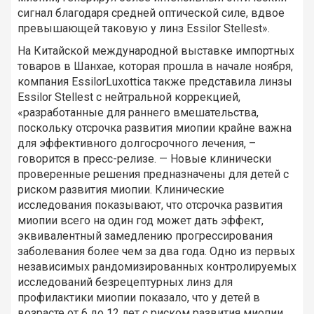
сигнал благодаря средней оптической силе, вдвое
превышающей таковую у линз Essilor Stellest».
На Китайской международной выставке импортных
товаров в Шанхае, которая прошла в начале ноября,
компания EssilorLuxottica также представила линзы
Essilor Stellest с нейтральной коррекцией,
«разработанные для раннего вмешательства,
поскольку отсрочка развития миопии крайне важна
для эффективного долгосрочного лечения, –
говорится в пресс-релизе. — Новые клинически
проверенные решения предназначены для детей с
риском развития миопии. Клинические
исследования показывают, что отсрочка развития
миопии всего на один год может дать эффект,
эквивалентный замедлению прогрессирования
заболевания более чем за два года. Одно из первых
независимых рандомизированных контролируемых
исследований безрецептурных линз для
профилактики миопии показало, что у детей в
возрасте от 6 до 12 лет с риском развития миопии,