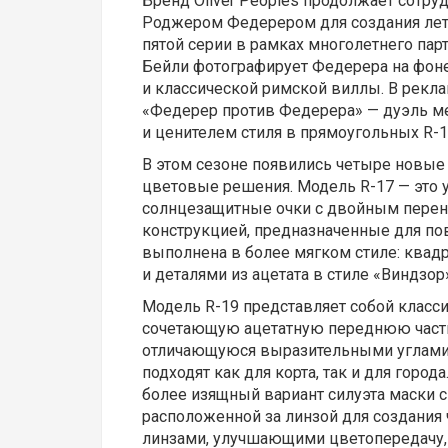
Бренд Oliver Peoples продолжает сотру
Роджером Федерером для создания летн
пятой серии в рамках многолетнего парт
Бейли фотографирует Федерера на фоне к
и классической римской виллы. В рекл
«Федерер против Федерера» — дуэль ме
и ценителем стиля в прямоугольных R-1
В этом сезоне появились четыре новые
цветовые решения. Модель R-17 — это 
солнцезащитные очки с двойным перен
конструкцией, предназначенные для по
выполнена в более мягком стиле: квадр
и деталями из ацетата в стиле «Виндзор
Модель R-19 представляет собой класс
сочетающую ацетатную переднюю часть
отличающуюся выразительными углами 
подходят как для корта, так и для город
более изящный вариант силуэта маски с
расположенной за линзой для создания 
линзами, улучшающими цветопередачу, 