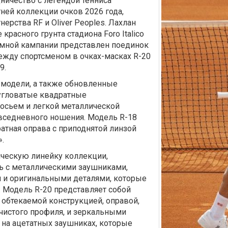
дничество с легендой тенниса
ей коллекции очков 2026 года,
нерства RF и Oliver Peoples. Лахлан
расного грунта стадиона Foro Italico
амной кампании представлен поединок
жду спортсменом в очках-масках R-20
9.
 модели, а также обновленные
угловатые квадратные
осьем и легкой металлической
вседневного ношения. Модель R-18
атная оправа с приподнятой линзой
».
ическую линейку коллекции,
 с металлическими заушниками,
и оригинальными деталями, которые
а. Модель R-20 представляет собой
 обтекаемой конструкцией, оправой,
чистого профиля, и зеркальными
на ацетатных заушниках, которые