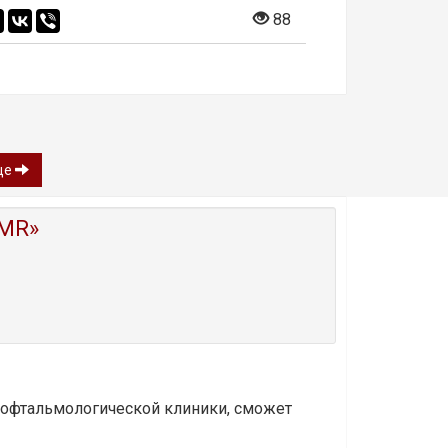
88
це
MR»
и офтальмологической клиники, сможет