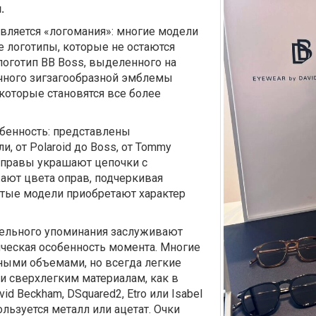
.
вляется «логомания»: многие модели
 логотипы, которые не остаются
логотип BB Boss, выделенного на
пичного зигзагообразной эмблемы
 которые становятся все более
обенность: представлены
и, от Polaroid до Boss, от Tommy
л оправы украшают цепочки с
ают цвета оправ, подчеркивая
стые модели приобретают характер
дельного упоминания заслуживают
ческая особенность момента. Многие
ыми объемами, но всегда легкие
 сверхлегким материалам, как в
David Beckham, DSquared2, Etro или Isabel
ользуется металл или ацетат. Очки