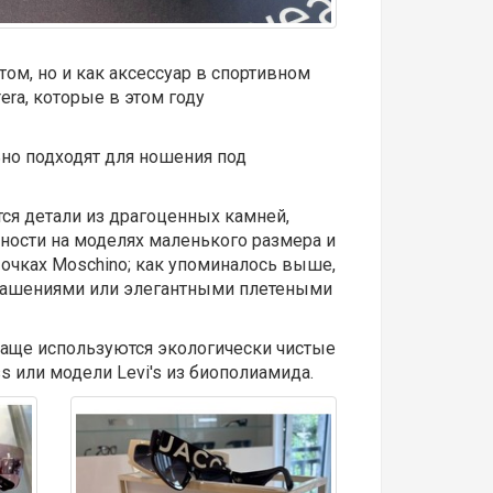
ом, но и как аксессуар в спортивном
rrera, которые в этом году
но подходят для ношения под
тся детали из драгоценных камней,
рхности на моделях маленького размера и
в очках Moschino; как упоминалось выше,
рашениями или элегантными плетеными
 чаще используются экологически чистые
s или модели Levi's из биополиамида.