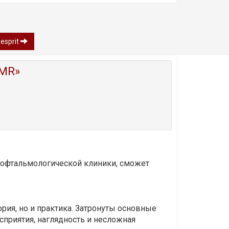
esprit
MR»
и офтальмологической клиники, сможет
ория, но и практика. Затронуты основные
приятия, наглядность и несложная