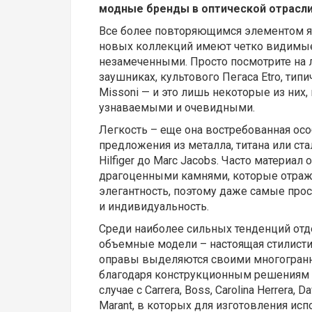
модные бренды в оптической отрасли
Все более повторяющимся элементом я
новых коллекций имеют четко видимые
незамеченными. Просто посмотрите на 
заушниках, культового Пегаса Etro, ти
Missoni — и это лишь некоторые из них,
узнаваемыми и очевидными.
Легкость – еще она востребованная ос
предложения из металла, титана или стал
Hilfiger до Marc Jacobs. Часто материа
драгоценными камнями, которые отраж
элегантность, поэтому даже самые про
и индивидуальность.
Среди наиболее сильных тенденций от
объемные модели – настоящая стилисти
оправы выделяются своими многогранн
благодаря конструкционным решениям и
случае с Carrera, Boss, Carolina Herrera, 
Marant, в которых для изготовления исп