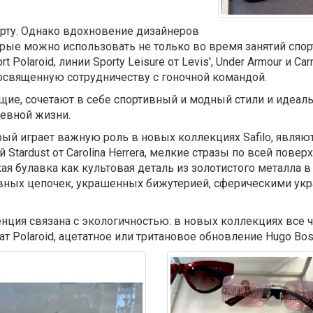
орту. Однако вдохновение дизайнеров
рые можно использовать не только во время занятий спорт
t Polaroid, линии Sporty Leisure от Levis', Under Armour и Ca
посвященную сотрудничеству с гоночной командой.
ие, сочетают в себе спортивный и модный стили и идеаль
евной жизни.
ый играет важную роль в новых коллекциях Safilo, являю
tardust от Carolina Herrera, мелкие стразы по всей пове
кая булавка как культовая деталь из золотистого металла 
вных цепочек, украшенных бижутерией, сферическими ук
енция связана с экологичностью: в новых коллекциях все
т Polaroid, ацетатное или тритановое обновление Hugo Bos