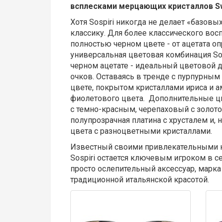
всплесками мерцающих кристаллов S
Хотя Sospiri никогда не делает «базовы
классику. Для более классического восп
полностью черном цвете - от ацетата о
универсальная цветовая комбинация So
черном ацетате - идеальный цветовой 
очков. Оставаясь в тренде с пурпурным 
цвете, покрытом кристаллами ириса и а
фиолетового цвета. Дополнительные ц
с темно-красным, черепаховый с золото
полупрозрачная платина с хрусталем и, 
цвета с разноцветными кристаллами.
Известный своими привлекательными 
Sospiri остается ключевым игроком в с
просто ослепительный аксессуар, марк
традиционной итальянской красотой.