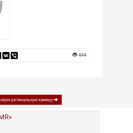
444
т новую ретинальную камеру
MR»