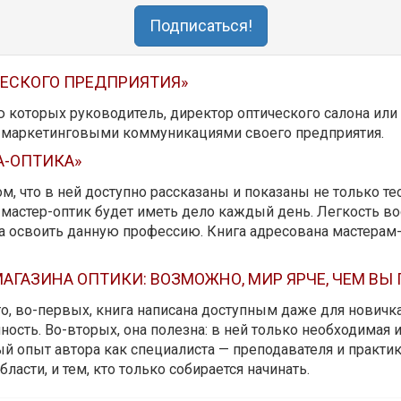
Подписаться!
ЧЕСКОГО ПРЕДПРИЯТИЯ»
ю которых руководитель, директор оптического салона ил
ь маркетинговыми коммуникациями своего предприятия.
А-ОПТИКА»
м, что в ней доступно рассказаны и показаны не только те
мастер-оптик будет иметь дело каждый день. Легкость вос
да освоить данную профессию. Книга адресована мастерам
АГАЗИНА ОПТИКИ: ВОЗМОЖНО, МИР ЯРЧЕ, ЧЕМ ВЫ
 то, во-первых, книга написана доступным даже для новичк
ость. Во-вторых, она полезна: в ней только необходимая 
й опыт автора как специалиста — преподавателя и практика.
бласти, и тем, кто только собирается начинать.