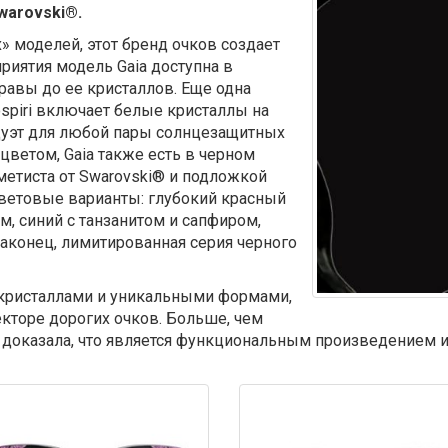
warovski®.
х» моделей, этот бренд очков создает
риятия модель Gaia доступна в
правы до ее кристаллов. Еще одна
spiri включает белые кристаллы на
дуэт для любой пары солнцезащитных
цветом, Gaia также есть в черном
метиста от Swarovski® и подложкой
ветовые варианты: глубокий красный
м, синий с танзанитом и сапфиром,
наконец, лимитированная серия черного
кристаллами и уникальными формами,
екторе дорогих очков. Больше, чем
а доказала, что является функциональным произведением 