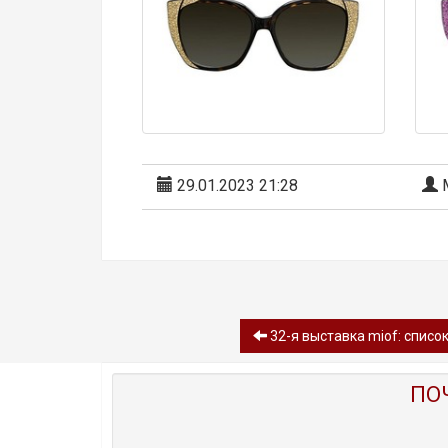
29.01.2023 21:28
М
32-я выставка miof: списо
ПО