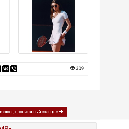
309
ampions, пропитанный солнцем
MR»