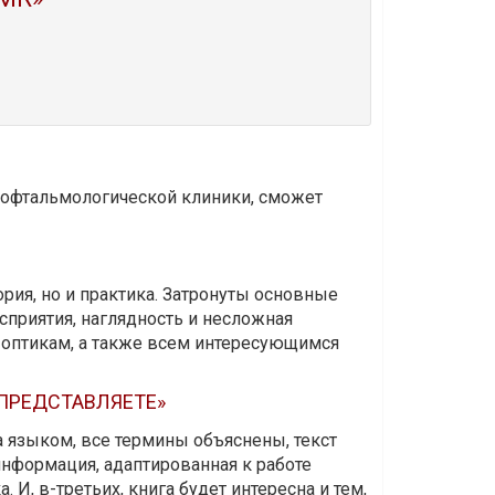
и офтальмологической клиники, сможет
ория, но и практика. Затронуты основные
приятия, наглядность и несложная
-оптикам, а также всем интересующимся
 ПРЕДСТАВЛЯЕТЕ»
а языком, все термины объяснены, текст
информация, адаптированная к работе
 И, в-третьих, книга будет интересна и тем,