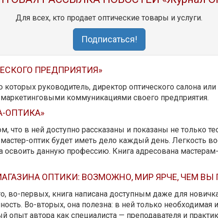
Для всех, кто продает оптические товары и услуги.
Подписаться!
ЧЕСКОГО ПРЕДПРИЯТИЯ»
ю которых руководитель, директор оптического салона ил
ь маркетинговыми коммуникациями своего предприятия.
А-ОПТИКА»
м, что в ней доступно рассказаны и показаны не только те
мастер-оптик будет иметь дело каждый день. Легкость вос
да освоить данную профессию. Книга адресована мастерам
АГАЗИНА ОПТИКИ: ВОЗМОЖНО, МИР ЯРЧЕ, ЧЕМ ВЫ
 то, во-первых, книга написана доступным даже для новичк
ость. Во-вторых, она полезна: в ней только необходимая 
й опыт автора как специалиста — преподавателя и практика.