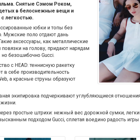
ильма. Снятые Сэмом Роком,
детых в белоснежные вещи и
 с легкостью.
иссированные юбки и топы без
b. Мужские поло отдают дань
Такие аксессуары, как металлические
повязки на голову, придают нарядам
 но безошибочно Gucci.
тво с HEAD: теннисную ракетку
ет в себе производительность
Web, а красные струны образуют
вная экипировка подчеркивают углубляющиеся отношения 
 жизни.
через простые штрихи: нежный вес дорожной сумки, легкий
зысканным подходом Gucci, сплетая воедино радость игры и