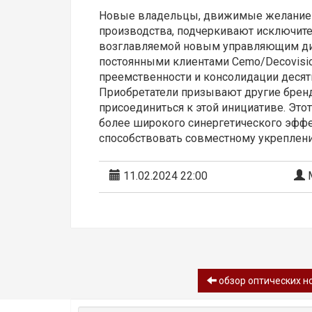
Новые владельцы, движимые желанием
производства, подчеркивают исключит
возглавляемой новым управляющим ди
постоянными клиентами Cemo/Decovisio
преемственности и консолидации десят
Приобретатели призывают другие брен
присоединиться к этой инициативе. Это
более широкого синергетического эффек
способствовать совместному укреплен
11.02.2024 22:00
М
обзор oптических н