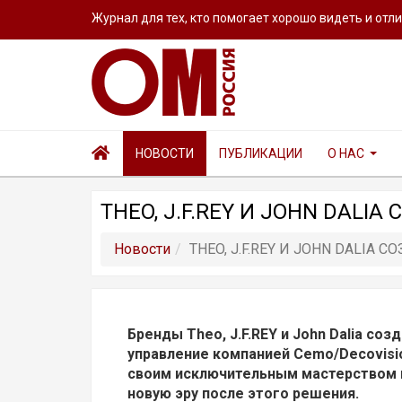
Журнал для тех, кто помогает хорошо видеть и отл
НОВОСТИ
ПУБЛИКАЦИИ
О НАС
THEO, J.F.REY И JOHN DAL
Новости
THEO, J.F.REY И JOHN DALIA
Бренды Theo, J.F.REY и John Dalia со
управление компанией Cemo/Decovisio
своим исключительным мастерством и
новую эру после этого решения.