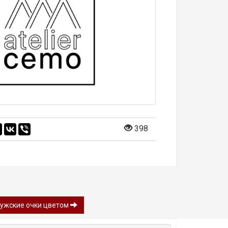
398
мужские очки цветом