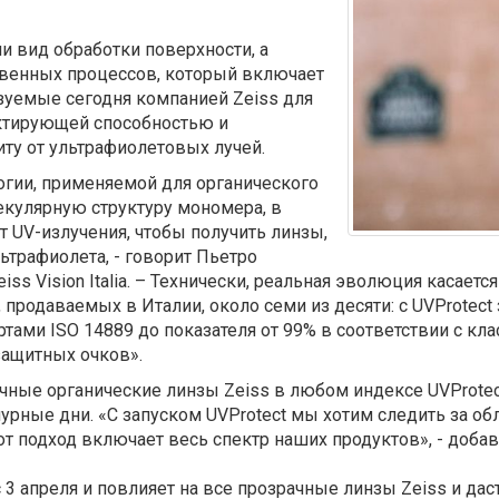
ли вид обработки поверхности, а
твенных процессов, который включает
зуемые сегодня компанией Zeiss для
ектирующей способностью и
у от ультрафиолетовых лучей.
логии, применяемой для органического
екулярную структуру мономера, в
т UV-излучения, чтобы получить линзы,
трафиолета, - говорит Пьетро
ss Vision Italia. – Технически, реальная эволюция касаетс
продаваемых в Италии, около семи из десяти: с UVProtect
тами ISO 14889 до показателя от 99% в соответствии с клас
защитных очков».
ачные органические линзы Zeiss в любом индексе UVProtec
мурные дни. «С запуском UVProtect мы хотим следить за об
тот подход включает весь спектр наших продуктов», - доба
с 3 апреля и повлияет на все прозрачные линзы Zeiss и д