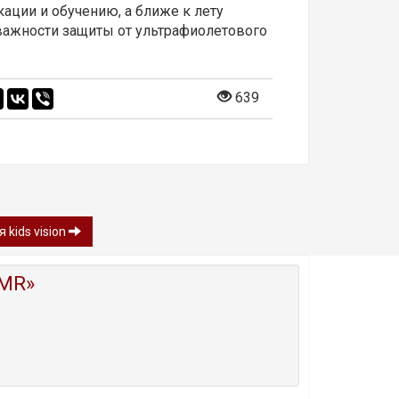
ции и обучению, а ближе к лету
важности защиты от ультрафиолетового
639
kids vision
MR»