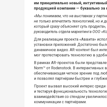
им принципиально новый, интуитивный
продукцией компании — буквально за 
«Мы понимаем, что на выставках у партн
не только впечатлить технологией, но и
который сразу объясняет суть продукта»
руководитель отдела маркетинга ООО «К
Для реализации проекта «Аввита» испол
установки приложений. Достаточно было
динамичное видео. AR-контент был инт
мог протестировать технологию в удобн
В рамках AR-проектов были представле
Norm™ от Rodenstock. В интерактивных
обеспечивающая четкое зрение под люб
и позволял партнёрам быстрее и глубже
Проект вызвал высокий интерес среди 
и тестируя функциональность технолог
взаимодействия со стендом увеличилось
коммуникации с партнёрами.