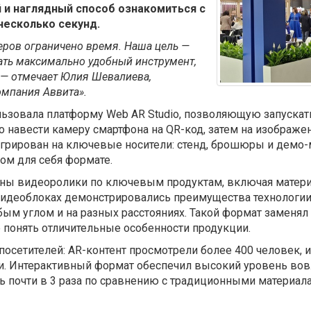
 и наглядный способ ознакомиться с
несколько секунд.
еров ограничено время. Наша цель —
 дать максимально удобный инструмент,
, — отмечает Юлия Шевалиева,
омпания Аввита».
ьзовала платформу Web AR Studio, позволяющую запускать
 навести камеру смартфона на QR-код, затем на изображен
егрирован на ключевые носители: стенд, брошюры и демо
ом для себя формате.
ны видеоролики по ключевым продуктам, включая материал
 видеоблоках демонстрировались преимущества технологии
ым углом и на разных расстояниях. Такой формат заменял
 понять отличительные особенности продукции.
посетителей: AR-контент просмотрели более 400 человек,
ии. Интерактивный формат обеспечил высокий уровень во
 почти в 3 раза по сравнению с традиционными материала