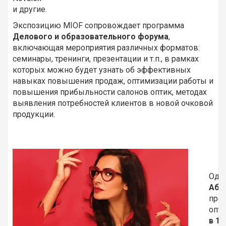
и другие.
Экспозицию MIOF сопровождает программа
Делового и образовательного форума
,
включающая мероприятия различных форматов:
семинары, тренинги, презентации и т.п., в рамках
которых можно будет узнать об эффективных
навыках повышения продаж, оптимизации работы и
повышения прибыльности салонов оптик, методах
выявления потребностей клиентов в новой очковой
продукции.
Одн
Абр
прес
опти
в 14