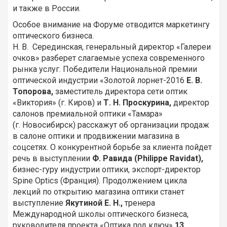
и также в России.
Особое внимание на Форуме отводится маркетингу
оптического бизнеса.
Н. В. Серединская, генеральный директор «Галереи
очков» разберет слагаемые успеха современного
рынка услуг. Победители Национальной премии
оптической индустрии «Золотой лорнет-2016
Е. В.
Топорова,
заместитель директора сети оптик
«Виктория» (г. Киров) и
Т. Н. Проскурина,
директор
салонов премиальной оптики «Тамара»
(г. Новосибирск) расскажут об организации продаж
в салоне оптики и продвижении магазина в
соцсетях. О конкурентной борьбе за клиента пойдет
речь в выступлении
Ф. Равида (Philippe Ravidat),
бизнес-гуру индустрии оптики, экспорт-директор
Spine Optics (Франция). Продолжением цикла
лекций по открытию магазина оптики станет
выступление
Якутиной Е. Н.,
тренера
Международной школы оптического бизнеса,
руководителя проекта «Оптика под ключ»
13