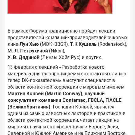
В рамках Форума традиционно пройдут лекции
представителей компаний-производителей очковых
линз
Луи Хью
(МОК-BBGR),
Т.К Кушель
(Rodenstock),
М. Л. Петрухиной
(Nikon),
У. В. Дядиной
(Линзы Хойя Рус) и других.
13 февраля с лекцией «Разработка нового
материала для газопроницаемых контактных линз с
гипер DK-показателем» выступит специалист в
области контактной коррекции с мировым именем
Мартин Конвей (Martin Conway), научный
консультант компании Contamac, FBCLA, FIACLE
(Великобритания).
Господин Конвей, является
одним из самых известных лекторов и практиков в
области контактной коррекции, читает лекции на
мировых научных конференциях в Европе, Азии,
Северной и Южной Америке и на Ближнем Востоке,