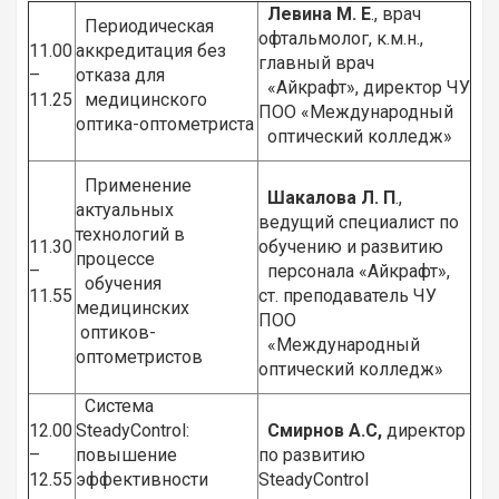
Левина М. Е
., врач
Периодическая
офтальмолог, к.м.н.,
11.00
аккредитация без
главный врач
–
отказа для
«Айкрафт», директор ЧУ
11.25
медицинского
ПОО «Международный
оптика-оптометриста
оптический колледж»
Применение
Шакалова Л. П
.,
актуальных
ведущий специалист по
технологий в
11.30
обучению и развитию
процессе
–
персонала «Айкрафт»,
обучения
11.55
ст. преподаватель ЧУ
медицинских
ПОО
оптиков-
«Международный
оптометристов
оптический колледж»
Система
12.00
SteadyControl:
Смирнов А.С,
директор
–
повышение
по развитию
12.55
эффективности
SteadyControl