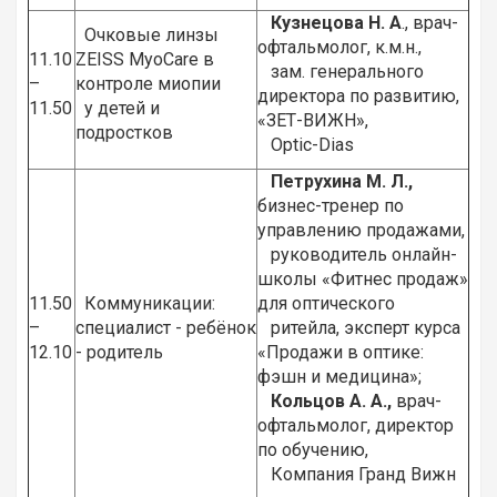
Кузнецова Н. А
., врач-
Очковые линзы
офтальмолог, к.м.н.,
11.10
ZEISS MyoCare в
зам. генерального
–
контроле миопии
директора по развитию,
11.50
у детей и
«ЗЕТ-ВИЖН»,
подростков
Optic-Dias
Петрухина М. Л.,
бизнес-тренер по
управлению продажами,
руководитель онлайн-
школы «Фитнес продаж»
11.50
Коммуникации:
для оптического
–
специалист - ребёнок
ритейла, эксперт курса
12.10
- родитель
«Продажи в оптике:
фэшн и медицина»;
Кольцов А. А.,
врач-
офтальмолог, директор
по обучению,
Компания Гранд Вижн