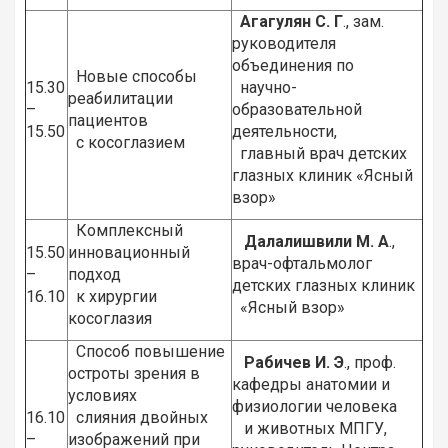
Агагулян С. Г
., зам.
руководителя
объединения по
Новые способы
15.30
научно-
реабилитации
–
образовательной
пациентов
15.50
деятельности,
с косоглазием
главный врач детских
глазных клиник «Ясный
взор»
Комплексный
Далалишвили М. А
.,
15.50
инновационный
врач-офтальмолог
–
подход
детских глазных клиник
16.10
к хирургии
«Ясный взор»
косоглазия
Способ повышение
Рабичев И. Э
., проф.
остроты зрения в
кафедры анатомии и
условиях
физиологии человека
16.10
слияния двойных
и животных МПГУ,
–
изображений при