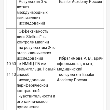
Результаты 3-х
Essilor Academy Россия
летних
международных
клинических
исследований
Эффективность
линз Stellest™ в
контроле миопии
по результатам 3-го
этапа клинических
исследований
Ибрагимова Р. В.,
врач-
10.50
в НМИЦ ГБ им
офтальмолог, к.м.н.,
–
Гельмгольца. Новый
медицинский
11.10
способ
консультант Essilor
исследования
Academy Россия
периферической
контрастной
чувствительности и
его клиническое
применение