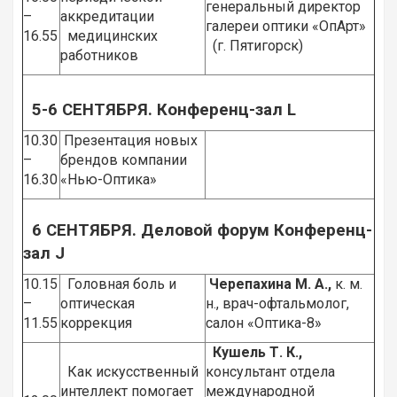
генеральный директор
–
аккредитации
галереи оптики «ОпАрт»
16.55
медицинских
(г. Пятигорск)
работников
5-
6 СЕНТЯБРЯ. Конференц-зал
L
10.30
Презентация новых
–
брендов компании
16.30
«Нью-Оптика»
6 СЕНТЯБРЯ. Деловой форум
Конференц-
зал
J
10.15
Головная боль и
Черепахина М. А.,
к. м.
–
оптическая
н., врач-офтальмолог,
11.55
коррекция
салон «Оптика-8»
Кушель Т. К.,
Как искусственный
консультант отдела
интеллект помогает
международной