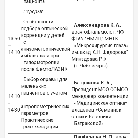
пациента
Перерыв
Особенности
Александрова К. А
.,
подбора оптической
врач-офтальмолог, ЧФ
коррекции у детей
13:50
ФГАУ "НМИЦ" МНТК
с
–
«Микрохирургия глаза»
анизометропической
14:10
им. акад. С.Н. Федорова"
амблиопией при
Минздрава РФ
гиперметропии
(г. Чебоксары)
после ФемтоЛАЗИК.
Выбор оправы для
Батракова В. Б.,
маленьких
Президент МОО СОМОО,
пациентов с учетом
14.10
менеджер компетенции
-
«Медицинская оптика»,
антропометрических
14.30
владелец «Семейной
параметров.
оптики Вероники
Практические
Батраковой»
рекомендации
Парфенова Н. П.,
врач-