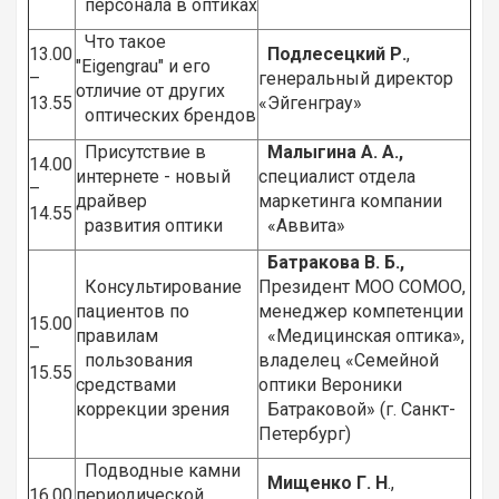
персонала в оптиках
Что такое
13.00
Подлесецкий Р.
,
"Eigengrau" и его
–
генеральный директор
отличие от других
13.55
«Эйгенграу»
оптических брендов
Присутствие в
Малыгина А. А.,
14.00
интернете - новый
специалист отдела
–
драйвер
маркетинга компании
14.55
развития оптики
«Аввита»
Батракова В. Б.,
Консультирование
Президент МОО СОМОО,
пациентов по
менеджер компетенции
15.00
правилам
«Медицинская оптика»,
–
пользования
владелец «Семейной
15.55
средствами
оптики Вероники
коррекции зрения
Батраковой» (г. Санкт-
Петербург)
Подводные камни
Мищенко Г. Н
.,
16.00
периодической