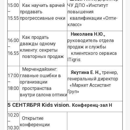
15.00
Как научить врачей
ЧУ ДПО «Институт
–
продавать
повышения
15.55
прогрессивные очки
квалификации «Опти-
класс»
Николaев Н.Ю.,
Как продать
16.00
руководитель отделa
дважды одному
–
продaж и службы
клиенту: секреты
16.55
клиентского сервисa
повторных продаж
ITigris.
Мерчендайзинг:
Якутина Е. Н.,
тренер,
17.00
главные ошибки в
генеральный директор
–
организации
«Маркет Ассистант
18:00
пространства
Груп»
внутри салона оптики
5 СЕНТЯБРЯ
Kids
vision.
Конференц-зал
H
10.20
Открытие
–
конференции
10.30