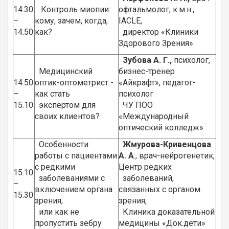
14.30
Контроль миопии:
офтальмолог, к.м.н.,
–
кому, зачем, когда,
IACLE,
14.50
как?
директор «Клиники
Здорового Зрения»
Зубова А. Г.,
психолог,
Медицинский
бизнес-тренер
14.50
оптик-оптометрист -
«Айкрафт», педагог-
–
как стать
психолог
15.10
экспертом для
ЧУ ПОО
своих клиентов?
«Международный
оптический колледж»
Особенности
Жмурова-Кривенцова
работы с пациентами
А. А
., врач-нейрогенетик,
с редкими
Центр редких
15.10
заболеваниями с
заболеваний,
–
включением органа
связанных с органом
15.30
зрения,
зрения,
или как не
Клиника доказательной
пропустить зебру
медицины «Док.дети»