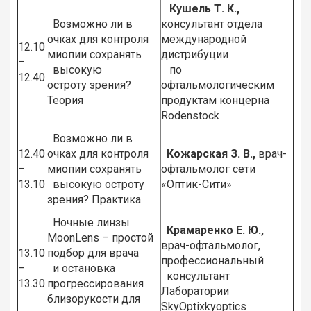
Кушель Т. К.,
Возможно ли в
консультант отдела
очках для контроля
международной
12.10
миопии сохранять
дистрибуции
–
высокую
по
12.40
остроту зрения?
офтальмологическим
Теория
продуктам концерна
Rodenstock
Возможно ли в
12.40
очках для контроля
Кожарская З. В.,
врач-
–
миопии сохранять
офтальмолог сети
13.10
высокую остроту
«Оптик-Сити»
зрения? Практика
Ночные линзы
Крамаренко Е. Ю.,
MoonLens – простой
врач-офтальмолог,
13.10
подбор для врача
профессиональный
–
и остановка
консультант
13.30
прогрессирования
Лаборатории
близорукости для
SkyOptixkyoptics