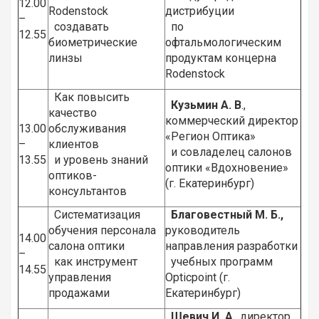
12.00
Rodenstock
дистрибуции
–
создавать
по
12.55
биометрические
офтальмологическим
линзы
продуктам концерна
Rodenstock
Как повысить
Кузьмин А. В
.,
качество
коммерческий директор
13.00
обслуживания
«Регион Оптика»
–
клиентов
и совладелец салонов
13.55
и уровень знаний
оптики «Вдохновение»
оптиков-
(г. Екатеринбург)
консультантов
Систематизация
Благовестный М. Б.,
обучения персонала
руководитель
14.00
салона оптики
направления разработки
–
как инструмент
учебных программ
14.55
управления
Opticpoint (г.
продажами
Екатеринбург)
Шевич И. А
., директор