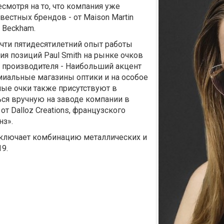
мотря на то, что компания уже
вестных брендов - от Maison Martin
a Beckham.
очти пятидесятилетний опыт работы
я позиций Paul Smith на рынке очков
зе производителя - Наибольший акцент
миальные магазины оптики и на особое
ные очки также присутствуют в
ься вручную на заводе компании в
т Dalloz Creations, французского
нз».
включает комбинацию металлических и
9.