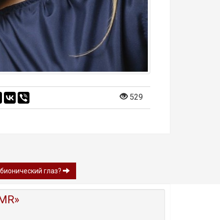
529
бионический глаз?
MR»