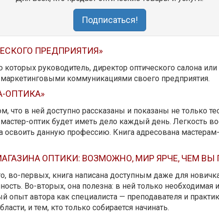
Подписаться!
ЧЕСКОГО ПРЕДПРИЯТИЯ»
ю которых руководитель, директор оптического салона ил
ь маркетинговыми коммуникациями своего предприятия.
А-ОПТИКА»
м, что в ней доступно рассказаны и показаны не только те
мастер-оптик будет иметь дело каждый день. Легкость вос
да освоить данную профессию. Книга адресована мастерам
АГАЗИНА ОПТИКИ: ВОЗМОЖНО, МИР ЯРЧЕ, ЧЕМ ВЫ
 то, во-первых, книга написана доступным даже для новичк
ость. Во-вторых, она полезна: в ней только необходимая 
й опыт автора как специалиста — преподавателя и практика.
бласти, и тем, кто только собирается начинать.