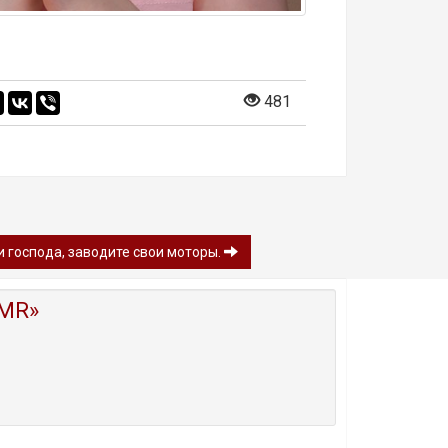
481
 и господа, заводите свои моторы.
MR»