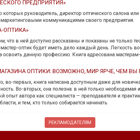
ЧЕСКОГО ПРЕДПРИЯТИЯ»
ю которых руководитель, директор оптического салона ил
ь маркетинговыми коммуникациями своего предприятия.
А-ОПТИКА»
м, что в ней доступно рассказаны и показаны не только те
мастер-оптик будет иметь дело каждый день. Легкость вос
да освоить данную профессию. Книга адресована мастерам
АГАЗИНА ОПТИКИ: ВОЗМОЖНО, МИР ЯРЧЕ, ЧЕМ ВЫ
 то, во-первых, книга написана доступным даже для новичк
ость. Во-вторых, она полезна: в ней только необходимая 
й опыт автора как специалиста — преподавателя и практика.
бласти, и тем, кто только собирается начинать.
РЕКЛАМОДАТЕЛЯМ