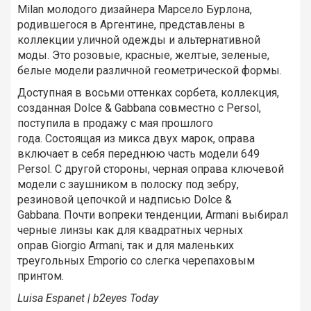
Milan молодого дизайнера Марсело Бурлона,
родившегося в Аргентине, представлены в
коллекции уличной одежды и альтернативной
моды. Это розовые, красные, желтые, зеленые,
белые модели различной геометрической формы.
Доступная в восьми оттенках сорбета, коллекция,
созданная Dolce & Gabbana совместно с Persol,
поступила в продажу с мая прошлого
года. Состоящая из микса двух марок, оправа
включает в себя переднюю часть модели 649
Persol. С другой стороны, черная оправа ключевой
модели с заушником в полоску под зебру,
резиновой цепочкой и надписью Dolce &
Gabbana. Почти вопреки тенденции, Armani выбирал
черные линзы как для квадратных черных
оправ Giorgio Armani, так и для маленьких
треугольных Emporio со слегка черепаховым
принтом.
Luisa Espanet
|
b
2
eyes
Today