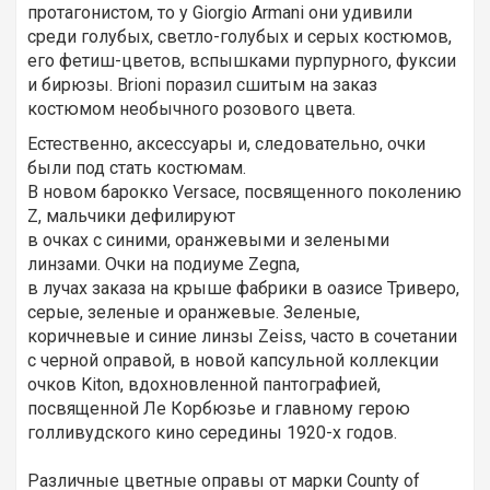
протагонистом, то у Giorgio Armani они удивили
среди голубых, светло-голубых и серых костюмов,
его фетиш-цветов, вспышками пурпурного, фуксии
и бирюзы. Brioni поразил сшитым на заказ
костюмом необычного розового цвета.
Естественно, аксессуары и, следовательно, очки
были под стать костюмам.
В новом барокко Versace, посвященного поколению
Z, мальчики дефилируют
в очках с синими, оранжевыми и зелеными
линзами. Очки на подиуме Zegna,
в лучах заказа на крыше фабрики в оазисе Триверо,
серые, зеленые и оранжевые. Зеленые,
коричневые и синие линзы Zeiss, часто в сочетании
с черной оправой, в новой капсульной коллекции
очков Kiton, вдохновленной пантографией,
посвященной Ле Корбюзье и главному герою
голливудского кино середины 1920-х годов.
Различные цветные оправы от марки County of