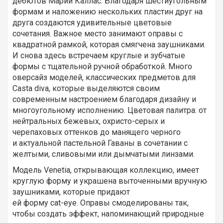
дебютов Марии Каллас. Благодаря шестиугольным
формам и наложению нескольких пластин друг на
друга создаются удивительные цветовые
сочетания. Важное место занимают оправы с
квадратной рамкой, которая смягчена заушниками.
И снова здесь встречаем круглые и зубчатые
формы с тщательной ручной обработкой. Много
оверсайз моделей, классических предметов для
Casta diva, которые выделяются своим
современным настроением благодаря дизайну и
многоугольному исполнению. Цветовая палитра: от
нейтральных бежевых, охристо-серых и
черепаховых оттенков до манящего черного
и актуальной пастельной Гаваны в сочетании с
желтыми, сливовыми или дымчатыми линзами.
Модель Venetia, открывающая коллекцию, имеет
круглую форму и украшена выточенными вручную
заушниками, которые придают
ей форму cat-eye. Оправы смоделированы так,
чтобы создать эффект, напоминающий природные