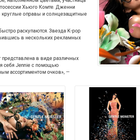
ре, наполненном цветами, участница
фотосессии Хьюго Комте. Дженни
и круглые оправы и солнцезащитные
ыстро раскупаются. Звезда K-pop
явившись в нескольких рекламных
т представлена ​​в виде различных
ля себя Jennie с помощью
ным ассортиментом очков», —