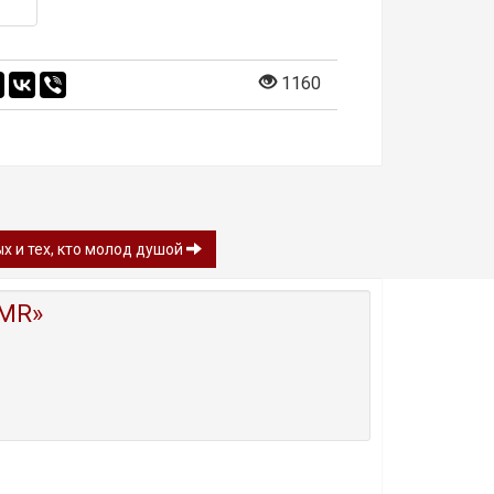
1160
ых и тех, кто молод душой
MR»