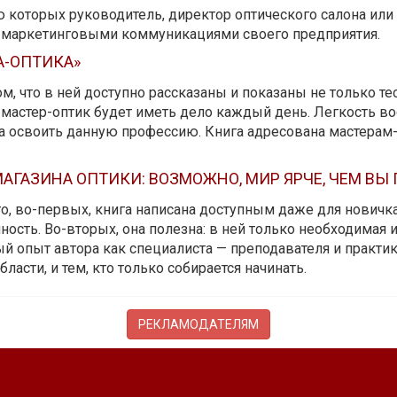
ю которых руководитель, директор оптического салона ил
ь маркетинговыми коммуникациями своего предприятия.
А-ОПТИКА»
м, что в ней доступно рассказаны и показаны не только те
мастер-оптик будет иметь дело каждый день. Легкость вос
да освоить данную профессию. Книга адресована мастерам
АГАЗИНА ОПТИКИ: ВОЗМОЖНО, МИР ЯРЧЕ, ЧЕМ ВЫ
 то, во-первых, книга написана доступным даже для новичк
ость. Во-вторых, она полезна: в ней только необходимая 
й опыт автора как специалиста — преподавателя и практика.
бласти, и тем, кто только собирается начинать.
РЕКЛАМОДАТЕЛЯМ