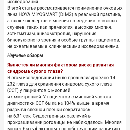
исследования.
В этой статье рассматривается применение очковых
линз HOYA MiYOSMART (DIMS) в реальной практике,
а также экспертные мнения по ведению сложных
случаев, таких как премиопия, высокая миопия,
астигматизм, анизометропия, нарушения
бинокулярного зрения и особые группы пациентов,
не охватываемые клиническими исследованиями.
Научные обзоры
Является ли миопия фактором риска развития
синдрома сухого глаза?
В этом исследовании было проанализировано 14
232 глаза для сравнения синдрома сухого глаза
(ССГ) у пациентов с миопией
и эмметропией. У пациентов с миопией частота
диагностики ССГ была на 104% выше, а время
разрыва слезной пленки сократилось
на 6,31 сек. Существенных различий в
прокрашивании роговицы не наблюдалось. Миопия
может быть фактором, способствующим развитию