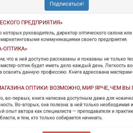
Подписаться!
ЧЕСКОГО ПРЕДПРИЯТИЯ»
ю которых руководитель, директор оптического салона ил
ь маркетинговыми коммуникациями своего предприятия.
А-ОПТИКА»
м, что в ней доступно рассказаны и показаны не только те
мастер-оптик будет иметь дело каждый день. Легкость вос
да освоить данную профессию. Книга адресована мастерам
АГАЗИНА ОПТИКИ: ВОЗМОЖНО, МИР ЯРЧЕ, ЧЕМ ВЫ
 то, во-первых, книга написана доступным даже для новичк
ость. Во-вторых, она полезна: в ней только необходимая 
й опыт автора как специалиста — преподавателя и практика.
бласти, и тем, кто только собирается начинать.