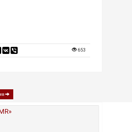
653
оев
MR»