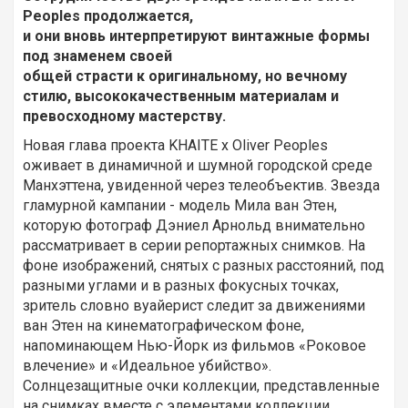
Peoples продолжается,
и они вновь интерпретируют винтажные формы
под знаменем своей
общей страсти к оригинальному, но вечному
стилю, высококачественным материалам и
превосходному мастерству.
Новая глава проекта KHAITE x Oliver Peoples
оживает в динамичной и шумной городской среде
Манхэттена, увиденной через телеобъектив. Звезда
гламурной кампании - модель Мила ван Этен,
которую фотограф Дэниел Арнольд внимательно
рассматривает в серии репортажных снимков. На
фоне изображений, снятых с разных расстояний, под
разными углами и в разных фокусных точках,
зритель словно вуайерист следит за движениями
ван Этен на кинематографическом фоне,
напоминающем Нью-Йорк из фильмов «Роковое
влечение» и «Идеальное убийство».
Солнцезащитные очки коллекции, представленные
на снимках вместе с элементами коллекции