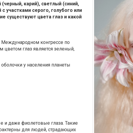
 (черный, карий), светлый (синий,
 с участками серого, голубого или
кие существуют цвета глаз и какой
на Международном конгрессе по
м цветом глаз является зеленый,
 оболочки у населения планеты
е и даже фиолетовые глаза. Такие
арактерны для людей, страдающих