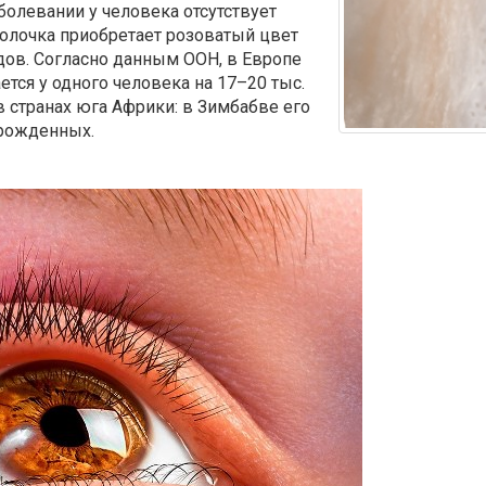
олевании у человека отсутствует
болочка приобретает розоватый цвет
дов. Согласно данным ООН, в Европе
тся у одного человека на 17–20 тыс.
 странах юга Африки: в Зимбабве его
орожденных.