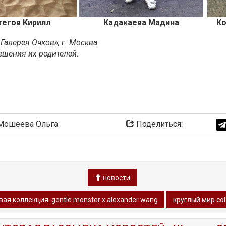
тегов Кирилл
Кадакаева Мадина
Ко
алерея Очков», г. Москва.
ешения их родителей.
ошеева Ольга
Поделиться:
новости
ая коллекция: gentle monster х alexander wang
круглый мир col