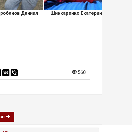
робанов Даниил
Шинкаренко Екатерина
560
ani