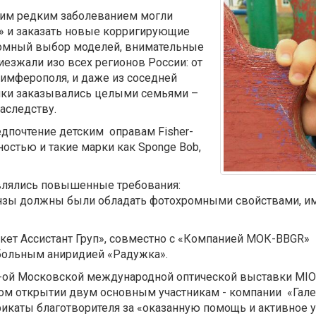
этим редким заболеванием могли
в» и заказать новые корригирующие
ромный выбор моделей, внимательные
езжали изо всех регионов России: от
Симферополя, и даже из соседней
очки заказывались целыми семьями –
аследству.
едпочтение детским оправам Fisher-
рностью и такие марки как Sponge Bob,
влялись повышенные требования:
инзы должны были обладать фотохромными свойствами, им
кет Ассистант Груп», совместно с «Компанией МОК-BBGR»
ольным аниридией «Радужка».
-ой Московской международной оптической выставки MIO
ом открытии двум основным участникам - компании «Гал
икаты благотворителя за «оказанную помощь и активное у