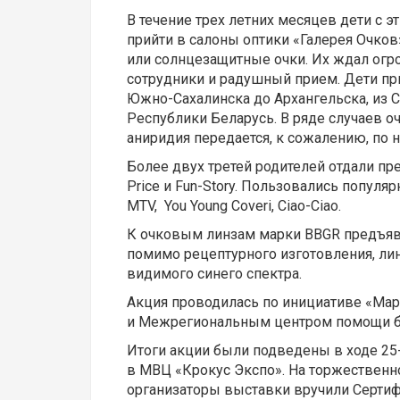
В течение трех летних месяцев дети с 
прийти в салоны оптики «Галерея Очко
или солнцезащитные очки. Их ждал ог
сотрудники и радушный прием. Дети при
Южно-Сахалинска до Архангельска, из 
Республики Беларусь. В ряде случаев 
аниридия передается, к сожалению, по н
Более двух третей родителей отдали пр
Price и Fun-Story. Пользовались популя
MTV, You Young Coveri, Ciao-Ciao.
К очковым линзам марки BBGR предъя
помимо рецептурного изготовления, л
видимого синего спектра.
Акция проводилась по инициативе «Мар
и Межрегиональным центром помощи б
Итоги акции были подведены в ходе 25
в МВЦ «Крокус Экспо». На торжественн
организаторы выставки вручили Сертиф