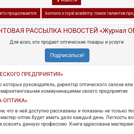
новости
лето продолжается
komono x royal academy: поиск талантов п
ЧТОВАЯ РАССЫЛКА НОВОСТЕЙ «Журнал O
Для всех, кто продает оптические товары и услуги.
Подписаться!
ЧЕСКОГО ПРЕДПРИЯТИЯ»
ю которых руководитель, директор оптического салона ил
ь маркетинговыми коммуникациями своего предприятия.
А-ОПТИКА»
м, что в ней доступно рассказаны и показаны не только те
мастер-оптик будет иметь дело каждый день. Легкость вос
да освоить данную профессию. Книга адресована мастерам