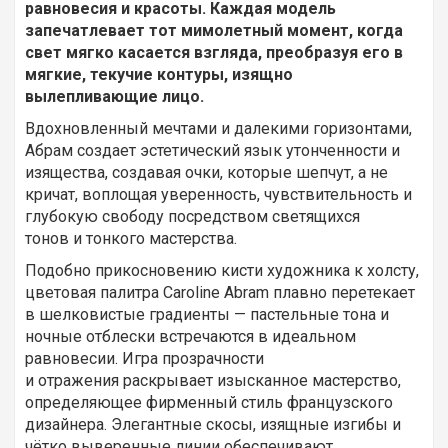
равновесия и красоты. Каждая модель
запечатлевает тот мимолетный момент, когда
свет мягко касается взгляда, преобразуя его в
мягкие, текучие контуры, изящно
вылепливающие лицо.
Вдохновленный мечтами и далекими горизонтами,
Абрам создает эстетический язык утонченности и
изящества, создавая очки, которые шепчут, а не
кричат, воплощая уверенность, чувствительность и
глубокую свободу посредством светящихся
тонов и тонкого мастерства.
Подобно прикосновению кисти художника к холсту,
цветовая палитра Caroline Abram плавно перетекает
в шелковистые градиенты — пастельные тона и
ночные отблески встречаются в идеальном
равновесии. Игра прозрачности
и отражения раскрывает изысканное мастерство,
определяющее фирменный стиль французского
дизайнера. Элегантные скосы, изящные изгибы и
чётко выверенные линии обеспечивают