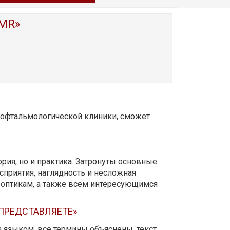
MR»
и офтальмологической клиники, сможет
ория, но и практика. Затронуты основные
приятия, наглядность и несложная
-оптикам, а также всем интересующимся
 ПРЕДСТАВЛЯЕТЕ»
а языком, все термины объяснены, текст