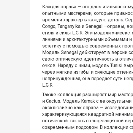
Каждая оправа — это дань итальянскому
опытными мастерами, которые привнося
времени характер в каждую деталь. Сер
Congo, Tanganyika и Senegal —оправы,
стиля и силы L.G.R. Эти модели унисекс
линиями и архитектурными объемами 
эстетику с помощью современных пропо
Модель Senegal дебютирует в версии с
свою оптическую идентичность в отли
очков. Наряду с ними, модель Tunisi в
через мягкие изгибы и сияющие оттенки 
непринужденная, она передает суть не
L.G.R.
Также коллекция расширяет мир мастер
и Cactus. Модель Karnak с ее округлым
эксклюзивно как оправа — исследование
характеризующаяся квадратной минимал
оптической, так и в солнцезащитной ве
современным подходом. В коллекции 