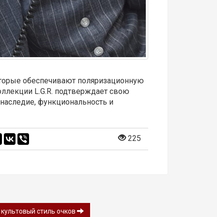
оторые обеспечивают поляризационную
ллекции L.G.R. подтверждает свою
 наследие, функциональность и
225
т культовый стиль очков