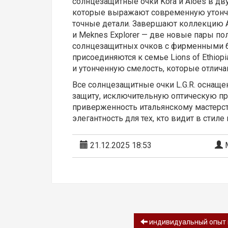
солнцезащитные очки Kora и Aloes в дв
которые выражают современную утонче
точные детали. Завершают коллекцию A
и Meknes Explorer — две новые пары п
солнцезащитных очков с фирменными 
присоединяются к семье Lions of Ethiop
и утонченную смелость, которые отлич
Все солнцезащитные очки L.G.R. осна
защиту, исключительную оптическую пр
приверженность итальянскому мастерств
элегантность для тех, кто видит в сти
21.12.2025 18:53
М
индивидуальный опыт it