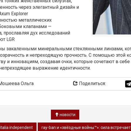
ух тонких женственных силуэтах,
нность через элегантный дизайн и
xum Explorer
олностью металлических
боковыми клапанами —
ia, прославляя дух исследований
ают LGR
щены закаленными минеральными стеклянными линзами, к
озрачность и непреходящую прочность. С помощью этой ко
у и инновациям, создавая очки, которые сочетают в себе
ле непреходящее выражение идентичности.
ошеева Ольга
Поделиться:
новости
alia independent
ray-ban и «звёздные войны™»: сила встречае