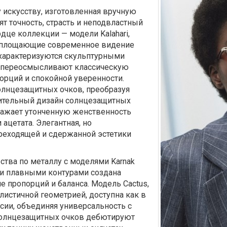
 искусству, изготовленная вручную
т точность, страсть и неподвластный
дце коллекции — модели Kalahari,
 воплощающие современное видение
, характеризуются скульптурными
и переосмысливают классическую
рций и спокойной уверенности.
олнцезащитных очков, преобразуя
чительный дизайн солнцезащитных
ыражает утонченную женственность
ацетата. Элегантная, но
преходящей и сдержанной эстетики
ства по металлу с моделями Karnak
и и плавными контурами создана
 пропорций и баланса. Модель Cactus,
истичной геометрией, доступна как в
рсии, объединяя универсальность с
солнцезащитных очков дебютируют