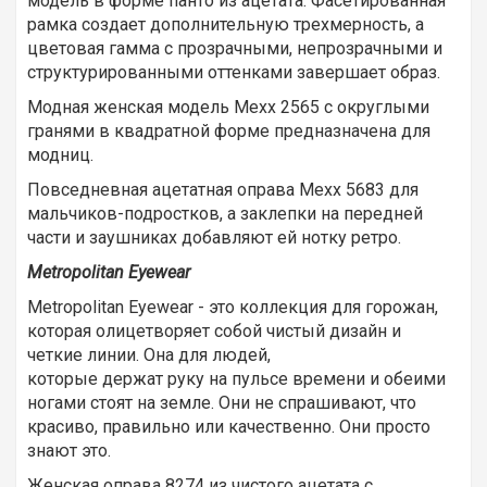
модель в форме панто из ацетата. Фасетированная
рамка создает дополнительную трехмерность, а
цветовая гамма с прозрачными, непрозрачными и
структурированными оттенками завершает образ.
Модная женская модель Mexx 2565 с округлыми
гранями в квадратной форме предназначена для
модниц.
Повседневная ацетатная оправа Mexx 5683 для
мальчиков-подростков, а заклепки на передней
части и заушниках добавляют ей нотку ретро.
Metropolitan Eyewear
Metropolitan Eyewear - это коллекция для горожан,
которая олицетворяет собой чистый дизайн и
четкие линии. Она для людей,
которые держат руку на пульсе времени и обеими
ногами стоят на земле. Они не спрашивают, что
красиво, правильно или качественно. Они просто
знают это.
Женская оправа 8274 из чистого ацетата с