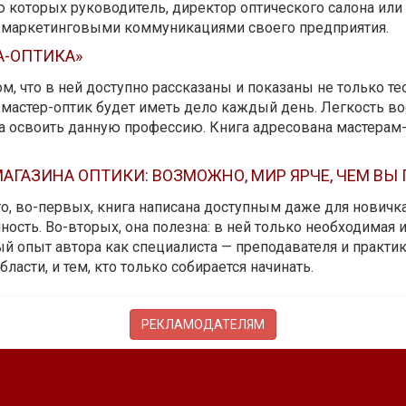
ю которых руководитель, директор оптического салона ил
ь маркетинговыми коммуникациями своего предприятия.
А-ОПТИКА»
м, что в ней доступно рассказаны и показаны не только те
мастер-оптик будет иметь дело каждый день. Легкость вос
да освоить данную профессию. Книга адресована мастерам
АГАЗИНА ОПТИКИ: ВОЗМОЖНО, МИР ЯРЧЕ, ЧЕМ ВЫ
 то, во-первых, книга написана доступным даже для новичк
ость. Во-вторых, она полезна: в ней только необходимая 
й опыт автора как специалиста — преподавателя и практика.
бласти, и тем, кто только собирается начинать.
РЕКЛАМОДАТЕЛЯМ