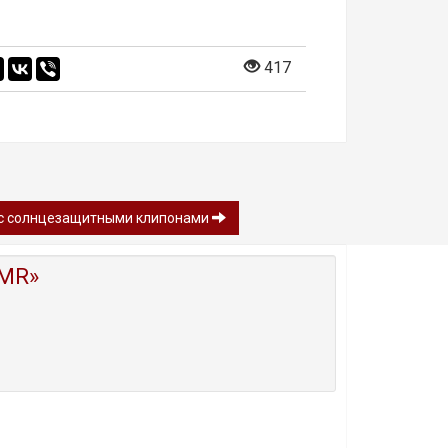
417
и с солнцезащитными клипонами
MR»