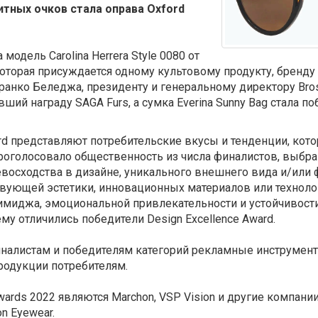
тных очков стала оправа Oxford
модель Carolina Herrera Style 0080 от
 которая присуждается одному культовому продукту, бренд
анко Беледжа, президенту и генеральному директору Bros 
вший награду SAGA Furs, а сумка Everina Sunny Bag стала 
ard представляют потребительские вкусы и тенденции, кот
проголосовало общественность из числа финалистов, выб
осходства в дизайне, уникального внешнего вида и/или ф
вующей эстетики, инновационных материалов или техноло
 имиджа, эмоциональной привлекательности и устойчивост
му отличились победители Design Excellence Award.
иналистам и победителям категорий рекламные инструмен
родукции потребителям.
wards 2022 являются Marchon, VSP Vision и другие компан
n Eyewear.