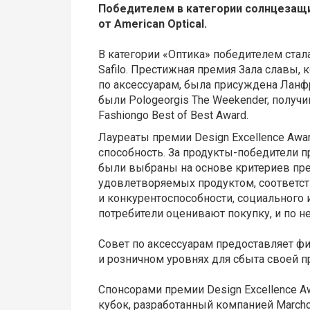
Победителем в категории солнцезащи
от American Optical.
В категории «Оптика» победителем стала 
Safilo. Престижная премия Зала славы,
по аксессуарам, была присуждена Ланфр
были Pologeorgis The Weekender, получи
Fashiongo Best of Best Award.
Лауреаты премии Design Excellence Aw
способность. За продукты-победители 
были выбраны на основе критериев прев
удовлетворяемых продуктом, соответст
и конкурентоспособности, социального
потребители оценивают покупку, и по не
Совет по аксессуарам предоставляет ф
и розничном уровнях для сбыта своей п
Спонсорами премии Design Excellence A
кубок, разработанный компанией Marcho