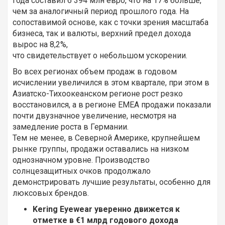
года составил 6 394 млн евро, что на 17% больше,
чем за аналогичный период прошлого года. На
сопоставимой основе, как с точки зрения масштаба
бизнеса, так и валюты, верхний предел дохода
вырос на 8,2%,
что свидетельствует о небольшом ускорении.
Во всех регионах объем продаж в годовом
исчислении увеличился в этом квартале, при этом в
Азиатско-Тихоокеанском регионе рост резко
восстановился, а в регионе EMEA продажи показали
почти двузначное увеличение, несмотря на
замедление роста в Германии.
Тем не менее, в Северной Америке, крупнейшем
рынке группы, продажи оставались на низком
однозначном уровне. Производство
солнцезащитных очков продолжало
демонстрировать лучшие результаты, особенно для
люксовых брендов.
Kering Eyewear уверенно движется к
отметке в €1 млрд годового дохода