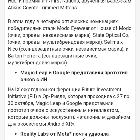
Hub; и премия IFF/First Nations, врученная варежкам
Atikus Coyote Trimmed Mittens.
В этом году в четырёх оптических номинациях
победителями стали Modo Eyewear от House of Modo
(очки, оправы, независимая марка); State Optical Co.
(очки, оправы, мультибрендовая марка); Selima x
Nico (солнцезащитные очки, независимая марка); и
Barton Perreira (солнцезащитные очки,
мультибрендовая марка).
Magic Leap и Google представили прототип
очков с ИИ
На IX ежегодной конференции Future Investment
Initiative (FII) в Эр-Рияде, которая проходила с 27 по
30 октября, Magic Leap и Google представили
прототип очков с искусственным интеллектом,
которые должны послужить «эталонным дизайном
для экосистемы Android XR».
Reality Labs от Meta* почти удвоила