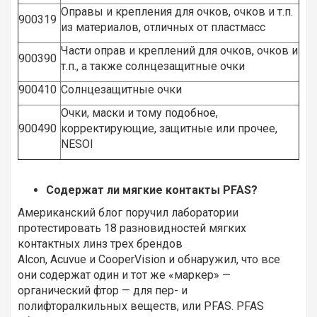
Оправы и крепления для очков, очков и т.п.
900319
из материалов, отличных от пластмасс
Части оправ и креплений для очков, очков и
900390
т.п., а также солнцезащитные очки
900410
Солнцезащитные очки
Очки, маски и тому подобное,
900490
корректирующие, защитные или прочее,
NESOI
Содержат ли мягкие контакты PFAS?
Американский блог поручил лаборатории
протестировать 18 разновидностей мягких
контактных линз трех брендов
Alcon, Acuvue и CooperVision и обнаружил, что все
они содержат один и тот же «маркер» —
органический фтор — для пер- и
полифторалкильных веществ, или PFAS. PFAS