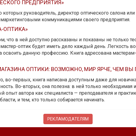
ЧЕСКОГО ПРЕДПРИЯТИЯ»
ю которых руководитель, директор оптического салона ил
ь маркетинговыми коммуникациями своего предприятия.
А-ОПТИКА»
м, что в ней доступно рассказаны и показаны не только те
мастер-оптик будет иметь дело каждый день. Легкость вос
да освоить данную профессию. Книга адресована мастерам
АГАЗИНА ОПТИКИ: ВОЗМОЖНО, МИР ЯРЧЕ, ЧЕМ ВЫ
 то, во-первых, книга написана доступным даже для новичк
ость. Во-вторых, она полезна: в ней только необходимая 
й опыт автора как специалиста — преподавателя и практика.
бласти, и тем, кто только собирается начинать.
РЕКЛАМОДАТЕЛЯМ