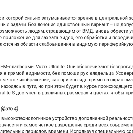
и которой сильно затуманивается зрение в центральной зон
ые задачи. Без лечения единственный вариант – не допус
возможность людям, страдающим от ВМД, вновь обрести у
е приложение для захвата видео, его обработки и переда
ются из области слабовидения в видимую периферийную о
ть OEM-платформы Vuzix Ultralite. Они обеспечивают беспро
ся в прямой видимости, без помощи рук владельца. Усове
четкое изображение, как при взгляде прямо на экран смар
находясь в пути, но при этом будет в курсе происходящег
alite S доступен в различных размерах и цветах, чтобы п
 (фото 4)
 это высокотехнологичное устройство дополненной реально
рачности и самое четкое разрешение среди всех современн
 длительных периодов времени. Используя специальную с