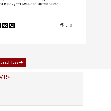
и и искусственного интеллекта.
310
- peach fuzz
MR»