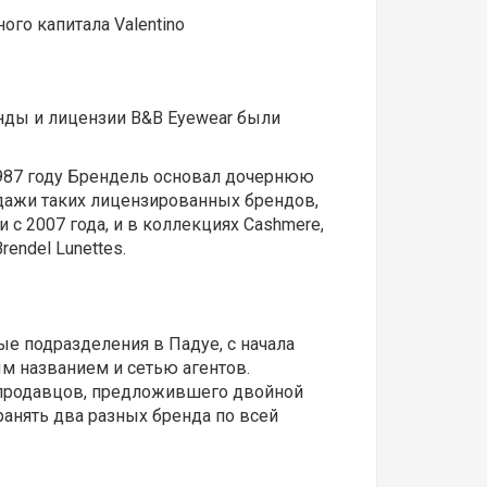
го капитала Valentino
енды и лицензии B&B Eyewear были
 1987 году Брендель основал дочернюю
дажи таких лицензированных брендов,
и с 2007 года, и в коллекциях Cashmere,
endel Lunettes.
 подразделения в Падуе, с начала
ым названием и сетью агентов.
ия продавцов, предложившего двойной
транять два разных бренда по всей