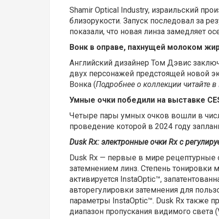
Shamir Optical Industry, израильский п
близорукости. Запуск последовал за ре
показали, что новая линза замедляет ос
Вонк в оправе, пахнущей молоком жи
Английский дизайнер Том Дэвис заключи
двух персонажей предстоящей новой эк
Вонка (
Подробнее о коллекции читайте в
Умные очки победили на выставке CE
Четыре пары умных очков вошли в число
проведение которой в 2024 году заплани
Dusk Rx: электронные очки Rx с регулиру
Dusk Rx — первые в мире рецептурные 
затемнением линз. Степень тонировки м
активируется InstaOptic™, запатентова
авторегулировки затемнения для польз
параметры InstaOptic™. Dusk Rx также
диапазон пропускания видимого света (V