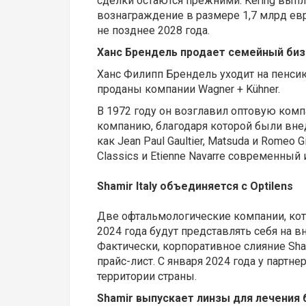
сделки остаются прежними: Kering вып
вознаграждение в размере 1,7 млрд евр
не позднее 2028 года.
Ханс Брендель продает семейный бизн
Ханс Филипп Брендель уходит на пенси
проданы компании Wagner + Kühner.
В 1972 году он возглавил оптовую комп
компанию, благодаря которой были вн
как Jean Paul Gaultier, Matsuda и Romeo
Classics и Etienne Navarre современный
Shamir Italy объединяется с Optilens
Две офтальмологические компании, кот
2024 года будут представлять себя на 
Фактически, корпоративное слияние Sham
прайс-лист. С января 2024 года у партн
территории страны.
Shamir выпускает линзы для лечения