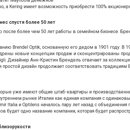
латит Mayhoola денежное
о, а Kering имеет возможность приобрести 100% акционерно
ес спустя более 50 лет
ю после более чем 50 лет работы в семейном бизнесе. Бр
анию Brendel Optik, основанную его дедом в 1901 году. В
едрены новые концепции продаж и сконцентрированы про
 Gigli. Дизайнер Анн-Кристин Брендель отвечает за коллекци
 и простой дизайн продолжает соответствовать традициям Br
орые уже имеют общие штаб-квартиры и производственные
внутреннем рынке Италии как единая компания с одинаков
ir Italia и Optilens началось пару лет назад с объединен
еров будет одно название компании, которая будет распрос
 близорукости