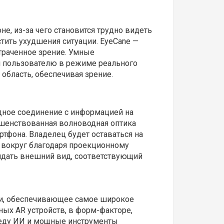
е, из-за чего становится трудно видеть
тить ухудшения ситуации. EyeCane —
траченное зрение. Умные
чи пользователю в режиме реального
бласть, обеспечивая зрение.
водное соединение с информацией на
ршенствованная волноводная оптика
тфона. Владелец будет оставаться на
о вокруг благодаря проекционному
ридать внешний вид, соответствующий
сти, обеспечивающее самое широкое
ых AR устройств, в форм-факторе,
реду ИИ и мощные инструменты