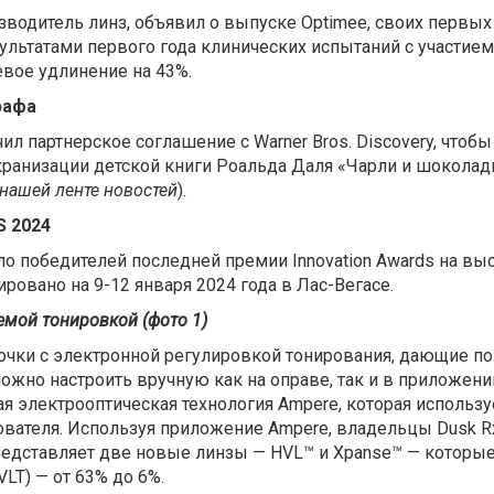
роизводитель линз, объявил о выпуске Optimee, своих первы
зультатами первого года клинических испытаний с участием
евое удлинение на 43%.
рафа
л партнерское соглашение с Warner Bros. Discovery, чтоб
ранизации детской книги Роальда Даля «Чарли и шоколад
 нашей ленте новостей
).
S 2024
 победителей последней премии Innovation Awards на выста
ровано на 9-12 января 2024 года в Лас-Вегасе.
емой тонировкой (фото 1)
очки с электронной регулировкой тонирования, дающие п
ожно настроить вручную как на оправе, так и в приложени
нная электрооптическая технология Ampere, которая исполь
ователя. Используя приложение Ampere, владельцы Dusk R
 представляет две новые линзы — HVL™ и Xpanse™ — котор
LT) — от 63% до 6%.