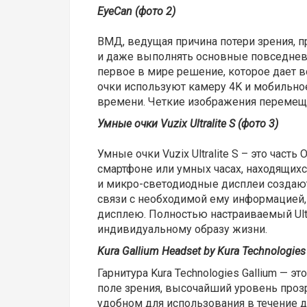
EyeCan (фото 2)
ВМД, ведущая причина потери зрения, пр
и даже выполнять основные повседневн
первое в мире решение, которое дает 
очки используют камеру 4K и мобильно
времени. Четкие изображения перемеща
Умные очки Vuzix Ultralite S (фото 3)
Умные очки Vuzix Ultralite S – это час
смартфоне или умных часах, находящих
и микро-светодиодные дисплеи создают 
связи с необходимой ему информацией, 
дисплею. Полностью настраиваемый Ultr
индивидуальному образу жизни.
Kura Gallium Headset by Kura Technologies
Гарнитура Kura Technologies Gallium —
поле зрения, высочайший уровень проз
удобном для использования в течение