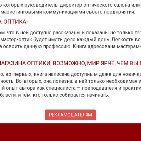
ю которых руководитель, директор оптического салона ил
ь маркетинговыми коммуникациями своего предприятия.
А-ОПТИКА»
м, что в ней доступно рассказаны и показаны не только те
мастер-оптик будет иметь дело каждый день. Легкость вос
да освоить данную профессию. Книга адресована мастерам
АГАЗИНА ОПТИКИ: ВОЗМОЖНО, МИР ЯРЧЕ, ЧЕМ ВЫ
 то, во-первых, книга написана доступным даже для новичк
ость. Во-вторых, она полезна: в ней только необходимая 
й опыт автора как специалиста — преподавателя и практика.
бласти, и тем, кто только собирается начинать.
РЕКЛАМОДАТЕЛЯМ