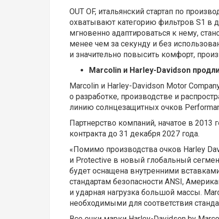
OUT OF, итальянский стартап по произв
охватывают категорию фильтров S1 в д
мгновенно адаптироваться к нему, стан
менее чем за секунду и без использова
и значительно повысить комфорт, произ
Marcolin и Harley-Davidson прод
Marcolin и Harley-Davidson Motor Comp
о разработке, производстве и распрос
линию солнцезащитных очков Performanc
Партнерство компаний, начатое в 2013 г
контракта до 31 декабря 2027 года.
«Помимо производства очков Harley Da
и Protective в новый глобальный сегме
будет оснащена внутренними вставками
стандартам безопасности ANSI, Америка
и ударная нагрузка большой массы. Mar
необходимыми для соответствия станда
Все очки марки Harley-Davidson by Mar