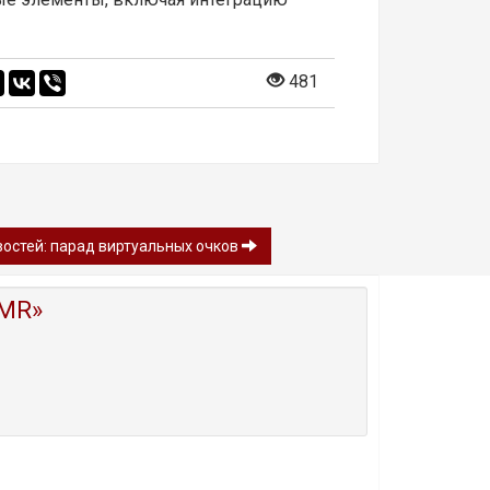
481
востей: парад виртуальных очков
MR»