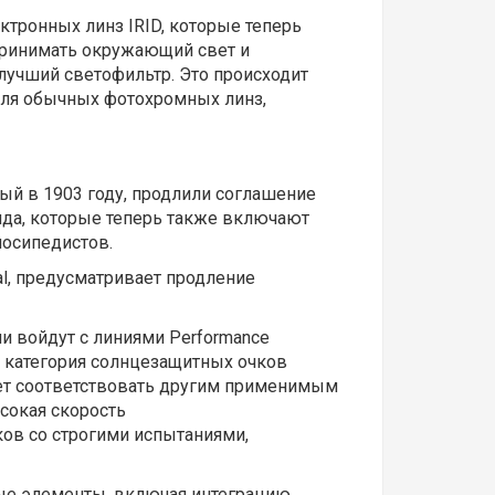
ктронных линз IRID, которые теперь
спринимать окружающий свет и
илучший светофильтр. Это происходит
 для обычных фотохромных линз,
ный в 1903 году, продлили соглашение
нда, которые теперь также включают
лосипедистов.
nal, предусматривает продление
ии войдут с линиями Performance
ая категория солнцезащитных очков
дет соответствовать другим применимым
сокая скорость
ков со строгими испытаниями,
вые элементы, включая интеграцию