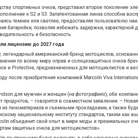
одству спортивных очков, представил второе поколение эле
ополнение к S2 и S3. Запатентованная линза способна во
овясь темнее или светлее, предоставляя пользователю на
ния батарейки, позволяя избежать задержки, характерной
водительность и безопасность.
лили лицензию до 2027 года
any, легендарный американский бренд мотоциклов, основан
транении по всему миру оправ и солнцезащитных очков бре
e и Protective, предназначенных для мотоциклистов и ве
оду после приобретения компанией Marcolin Viva Internatio
vidson для мужчин и женщин (
на фотографиях
), обе компан
нт продуктов, – говорится в совместном заявлении. – Нов
 из пеноматериала и съемными прокладками, а также бу
нскому национальному институту стандартов, таким как вы
colin объединит свой опыт в мире моды и премиальных оч
ртам защитных очков для мотоциклистов».
colin по-прежнему будут включать в себя ключевые знако