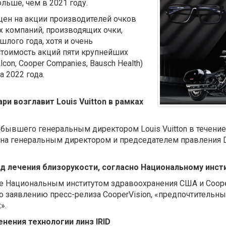
ольше, чем в 2021 году.
ен на акции производителей очков
х компаний, производящих очки,
лого года, хотя и очень
стоимость акций пяти крупнейших
Alcon, Cooper Companies, Bausch Health)
 2022 года.
ри возглавит Louis Vuitton в рамках
бывшего генеральным директором Louis Vuitton в течение 
ена генеральным директором и председателем правления Di
д лечения близорукости, согласно Национальному инс
Национальным институтом здравоохранения США и CooperVi
, по заявлению пресс-релиза CooperVision, «предпочтитель
».
нения технологии линз IRID