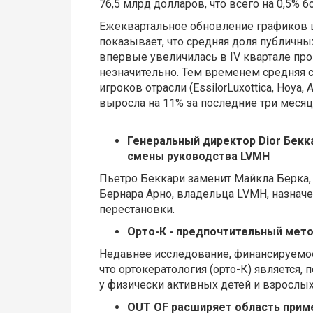
76,5 млрд долларов, что всего на 0,5% б
Ежеквартальное обновление графиков ц
показывает, что средняя доля публичны
впервые увеличилась в IV квартале прош
незначительно. Тем временем средняя 
игроков отрасли (EssilorLuxottica, Hoya, 
выросла на 11% за последние три месяца
Генеральный директор Dior Бекка
смены руководства LVMH
Пьетро Беккари заменит Майкла Берка, 
Бернара Арно, владельца LVMH, назнач
перестановки.
Орто-К - предпочтительный мето
Недавнее исследование, финансируемое 
что ортокератология (орто-К) является
у физически активных детей и взрослых
OUT OF расширяет область приме