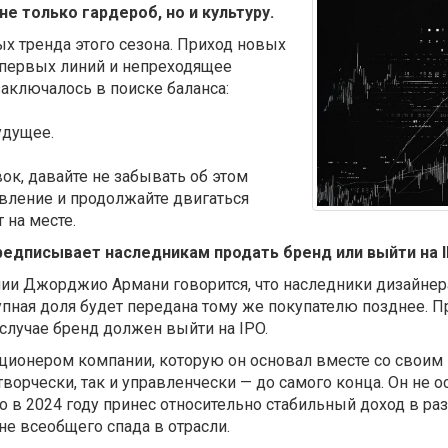
е только гардероб, но и культуру.
х тренда этого сезона. Приход новых
 первых линий и непреходящее
заключалось в поиске баланса:
удущее.
к, давайте не забывать об этом
овление и продолжайте двигаться
 на месте.
дписывает наследникам продать бренд или выйти на 
ании Джорджио Армани говорится, что наследники дизайне
рупная доля будет передана тому же покупателю позднее. П
ом случае бренд должен выйти на IPO.
онером компании, которую он основал вместе со своим 
творчески, так и управленчески — до самого конца. Он не о
о в 2024 году принес относительно стабильный доход в ра
не всеобщего спада в отрасли.