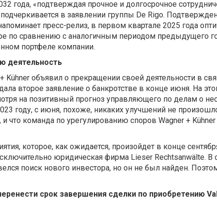
2032 года, «подтверждая прочное и долгосрочное сотруднич
— подчеркивается в заявлении группы De Rigo. Подтвержд
напоминает пресс-релиз, в первом квартале 2025 года опт
ре по сравнению с аналогичным периодом предыдущего го
онном портфеле компании.
ою деятельность
+ Kühner объявил о прекращении своей деятельности в св
одала второе заявление о банкротстве в конце июня. На эт
тря на позитивный прогноз управляющего по делам о нес
23 году, с июня, похоже, никаких улучшений не произошл
, и что команда по урегулированию споров Wagner + Kühne
ятия, которое, как ожидается, произойдет в конце сентя
исключительно юридическая фирма Lieser Rechtsanwälte. В 
велся поиск нового инвестора, но он не был найден. Поэт
перенести срок завершения сделки по приобретению Vale