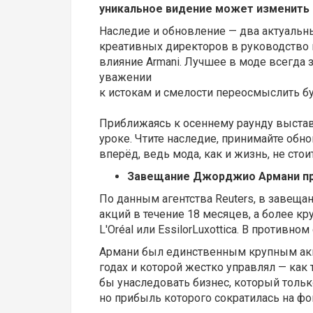
уникальное видение может изменить н
Наследие и обновление — два актуальны
креативных директоров в руководство
влияние Armani. Лучшее в моде всегда 
уважении
к истокам и смелости переосмыслить б
Приближаясь к осеннему раунду выставо
уроке. Чтите наследие, принимайте обн
вперёд, ведь мода, как и жизнь, не стоит
Завещание Джорджио Армани пре
По данным агентства Reuters, в завещ
акций в течение 18 месяцев, а более к
L'Oréal или EssilorLuxottica. В противн
Армани был единственным крупным акци
годах и которой жестко управлял — как 
бы унаследовать бизнес, который тольк
но прибыль которого сократилась на фо