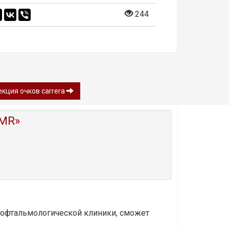
244
кция очков carrera
MR»
и офтальмологической клиники, сможет