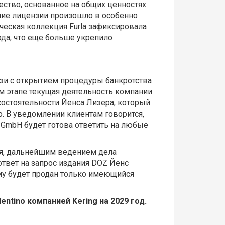
ество, основанное на общих ценностях
ение лицензии произошло в особенно
ическая коллекция Furla зафиксировала
да, что еще больше укрепило
язи с открытием процедуры банкротства
ом этапе текущая деятельность компании
остоятельности Йенса Лизера, который
о. В уведомлении клиентам говорится,
r GmbH будет готова ответить на любые
бря, дальнейшим ведением дела
ответ на запрос издания DOZ Йенс
ому будет продан только имеющийся
ntino компанией Kering на 2029 год.