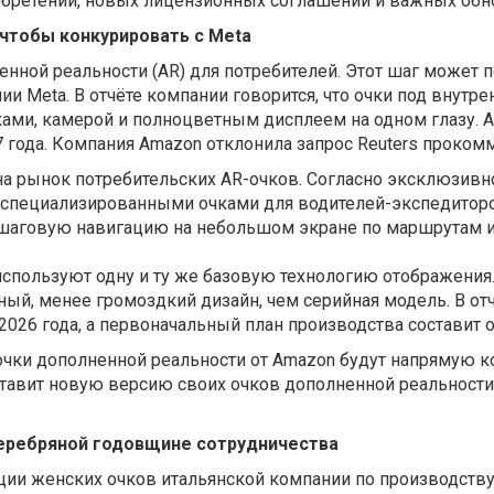
обретений, новых лицензионных соглашений и важных обн
чтобы конкурировать с Meta
енной реальности (AR) для потребителей. Этот шаг может
ии Meta. В отчёте компании говорится, что очки под внут
ми, камерой и полноцветным дисплеем на одном глазу. A
27 года. Компания Amazon отклонила запрос Reuters прок
на рынок потребительских AR-очков. Согласно эксклюзивно
д специализированными очками для водителей-экспедиторо
пошаговую навигацию на небольшом экране по маршрутам и
 используют одну и ту же базовую технологию отображения
ый, менее громоздкий дизайн, чем серийная модель. В отче
2026 года, а первоначальный план производства составит о
чки дополненной реальности от Amazon будут напрямую к
едставит новую версию своих очков дополненной реальност
 серебряной годовщине сотрудничества
ции женских очков итальянской компании по производству